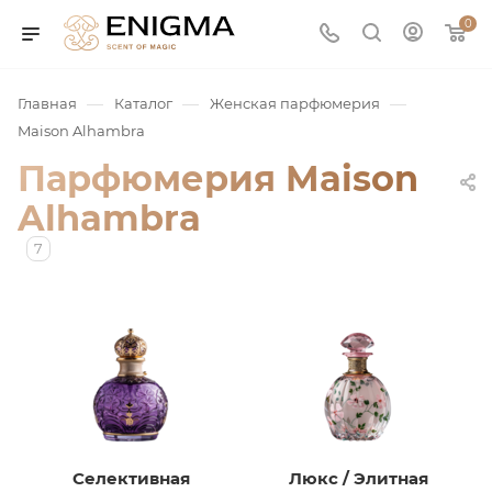
0
—
—
—
Главная
Каталог
Женская парфюмерия
Maison Alhambra
Парфюмерия Maison
Alhambra
7
юмерия
Service
ая / Нишевая
Селективная
Люкс / Элитная