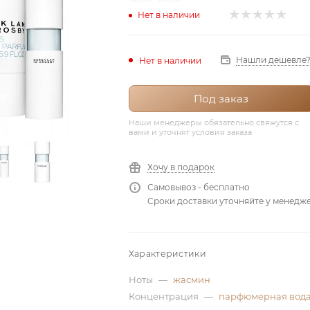
Нет в наличии
Нашли дешевле
Нет в наличии
Под заказ
Наши менеджеры обязательно свяжутся с
вами и уточнят условия заказа
Хочу в подарок
Самовывоз - бесплатно
Сроки доставки уточняйте у менедж
Характеристики
Ноты
—
жасмин
Концентрация
—
парфюмерная вод