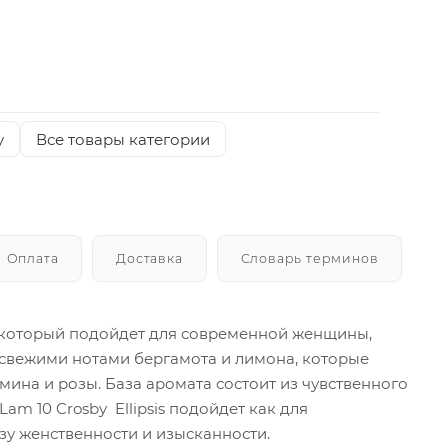
y
Все товары категории
Оплата
Доставка
Словарь терминов
т, который подойдет для современной женщины,
 свежими нотами бергамота и лимона, которые
ина и розы. База аромата состоит из чувственного
am 10 Crosby Ellipsis подойдет как для
зу женственности и изысканности.