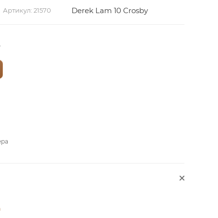
Derek Lam 10 Crosby
Артикул:
21570
?
ера
а