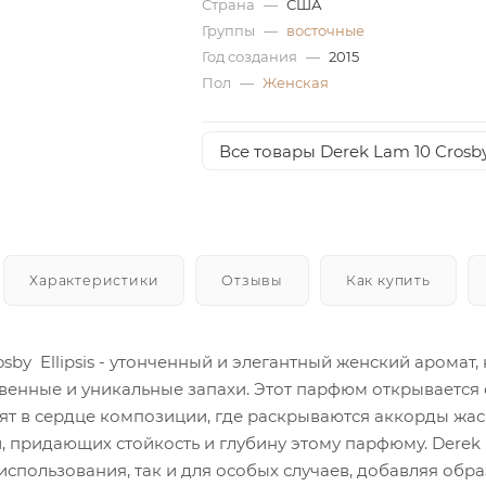
Страна
—
США
Группы
—
восточные
Год создания
—
2015
Пол
—
Женская
Все товары Derek Lam 10 Crosb
Характеристики
Отзывы
Как купить
osby Ellipsis - утонченный и элегантный женский арома
венные и уникальные запахи. Этот парфюм открывается
ят в сердце композиции, где раскрываются аккорды жасм
, придающих стойкость и глубину этому парфюму. Derek L
спользования, так и для особых случаев, добавляя обра