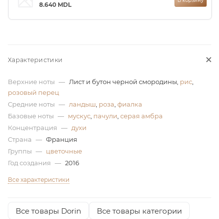
В корзину
8.640
MDL
ей
Характеристики
Верхние ноты
—
Лист и бутон черной смородины,
рис
,
розовый перец
Средние ноты
—
ландыш
,
роза
,
фиалка
Базовые ноты
—
мускус
,
пачули
,
серая амбра
Концентрация
—
духи
Страна
—
Франция
Группы
—
цветочные
Год создания
—
2016
Все характеристики
Все товары Dorin
Все товары категории