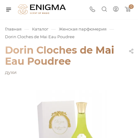
0
—
—
—
Главная
Каталог
Женская парфюмерия
Dorin Cloches de Mai Eau Poudree
Dorin Cloches de Mai
Eau Poudree
духи
юмерия
Service
ая / Нишевая