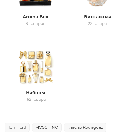
ей
Aroma Box
Винтажная
9 товаров
22 товара
а
Наборы
162 товара
Tom Ford
MOSCHINO
Narciso Rodriguez