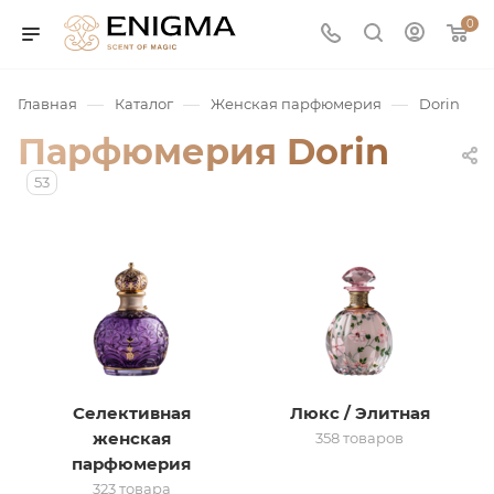
0
—
—
—
Главная
Каталог
Женская парфюмерия
Dorin
Парфюмерия Dorin
53
юмерия
Service
Селективная
Люкс / Элитная
женская
358 товаров
ая / Нишевая
парфюмерия
323 товара