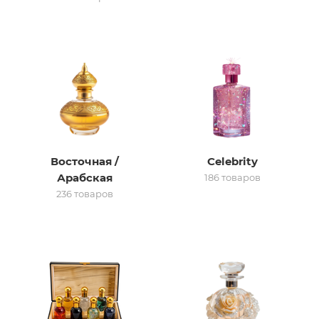
итная
 / Арабская
Восточная /
Celebrity
Арабская
186 товаров
236 товаров
ый сертификат
даж