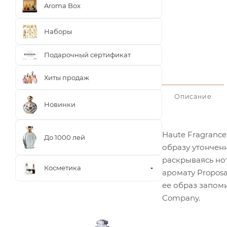
Aroma Box
Наборы
Подарочный сертификат
Хиты продаж
Описание
Новинки
Haute Fragranc
До 1000 лей
образу утончен
раскрываясь но
Косметика
аромату Proposa
ее образ запом
Company.