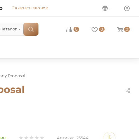
0
Заказать звонок
Каталог
0
0
0
ny Proposal
posal
Артикул:
23544
чии