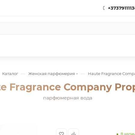
+3737911113
—
—
Каталог
Женская парфюмерия
Haute Fragrance Compa
e Fragrance Company Pro
парфюмерная вода
В нали