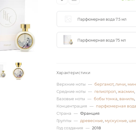
Парфюмерная вода 7.5 мл
Парфюмерная вода 75 мл
Характеристики
Верхние ноты
—
бергамот
,
личи
,
мин
Средние ноты
—
гелиотроп
,
жасмин
,
Базовые ноты
—
бобы тонка
,
ваниль
,
Концентрация
—
парфюмерная вод
Страна
—
Франция
Группы
—
древесные
,
мускусные
,
цв
Год создания
—
2018