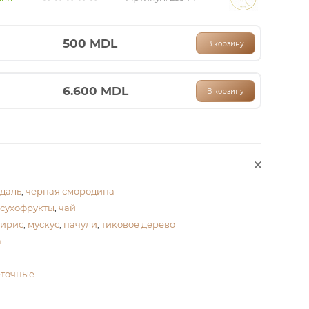
500
MDL
В корзину
6.600
MDL
В корзину
даль
,
черная смородина
сухофрукты
,
чай
ирис
,
мускус
,
пачули
,
тиковое дерево
а
еточные