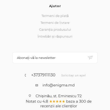
Ajutor
Termeni de plată
Termeni de livrare
Garanția produsului
Întrebări și răspunsuri
Abonați-vă la newsletter
+37379111130
Solicitați un apel
info@enigma.md
Chișinău, st. Eminescu 72
Notat cu
4.8
★★★★★
baza a
300
de
recenzii
ale clienților