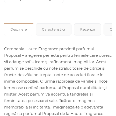
Descriere
Caracteristici
Recenzii
Cu
Compania Haute Fragrance prezintă parfumul
Proposal – alegerea perfectă pentru femeile care doresc
să adauge sofisticare și rafinament imaginii lor. Acest
parfum se deschide cu note strălucitoare de citrice și
fructe, dezvăluind treptat note de acorduri florale în
inima compoziției. O urmă răcoroasă de vanilie și note
lemnoase conferă parfumului Proposal durabilitate și
mister. Acest parfum va accentua tandrețea și
feminitatea posesoarei sale, făcând-o imaginea
memorabilă și incitantă. Imaginează-te o adevărată
regină cu parfumul Proposal de la Haute Fragrance