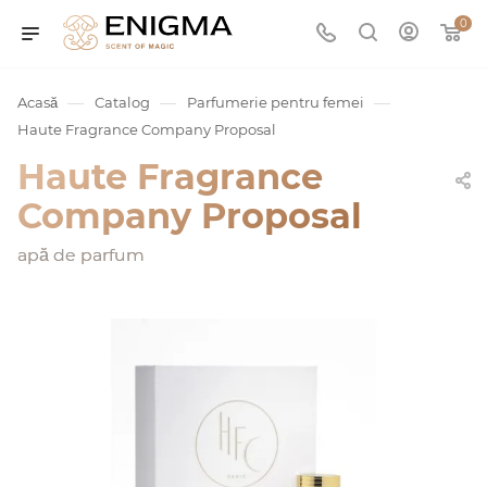
0
—
—
—
Acasă
Catalog
Parfumerie pentru femei
Haute Fragrance Company Proposal
Haute Fragrance
Company Proposal
apă de parfum
umurile
Service
ișă