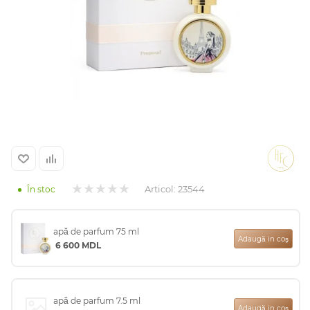
Arab
Articol:
23544
În stoc
cadou
apă de parfum 75 ml
Adaugă in coş
6 600
MDL
ine vândute
i
apă de parfum 7.5 ml
Adaugă in coş