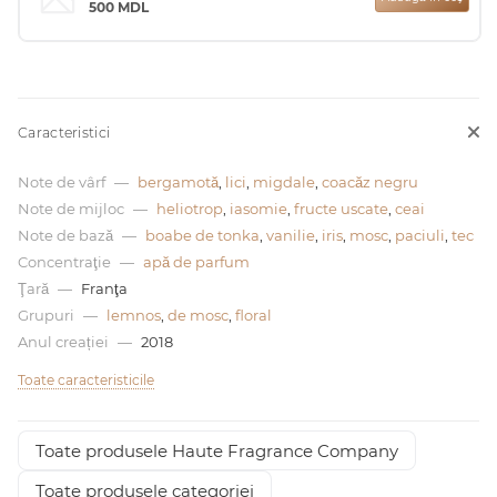
500
MDL
0 de lei
Caracteristici
Note de vârf
—
bergamotă
,
lici
,
migdale
,
coacăz negru
Note de mijloc
—
heliotrop
,
iasomie
,
fructe uscate
,
ceai
Note de bază
—
boabe de tonka
,
vanilie
,
iris
,
mosc
,
paciuli
,
tec
Concentraţie
—
apă de parfum
Ţară
—
Franţa
Grupuri
—
lemnos
,
de mosc
,
floral
Anul creației
—
2018
Toate caracteristicile
Toate produsele Haute Fragrance Company
Toate produsele categoriei