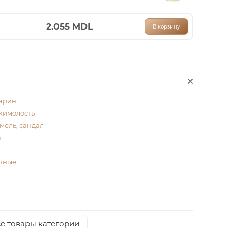
2.055
MDL
В корзину
арин
жимолость
мель
,
сандал
а
чные
е товары категории