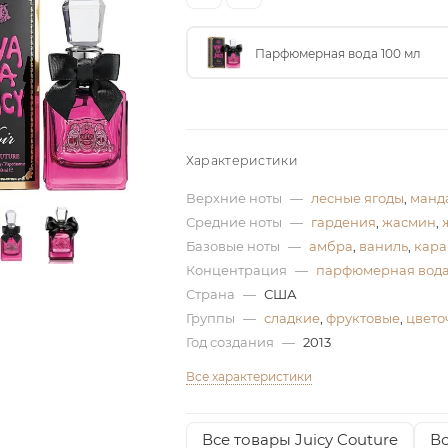
Парфюмерная вода 100 мл
Характеристики
Верхние ноты
—
лесные ягоды
,
манд
Средние ноты
—
гардения
,
жасмин
,
Базовые ноты
—
амбра
,
ваниль
,
кара
Концентрация
—
парфюмерная вод
Страна
—
США
Группы
—
сладкие
,
фруктовые
,
цвето
Год создания
—
2013
Все характеристики
Все товары Juicy Couture
Вс