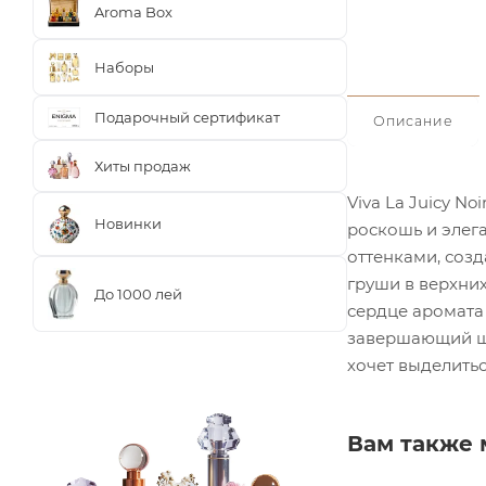
Aroma Box
Наборы
Подарочный сертификат
Описание
Хиты продаж
Viva La Juicy N
Новинки
роскошь и элег
оттенками, соз
груши в верхних
До 1000 лей
сердце аромата
завершающий шле
хочет выделитьс
Вам также 