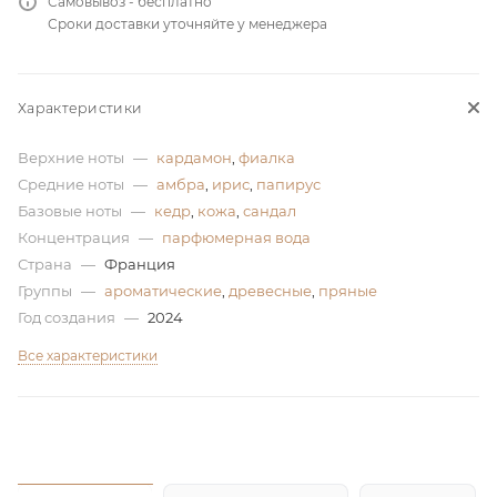
Самовывоз - бесплатно
Сроки доставки уточняйте у менеджера
ей
а
Характеристики
Верхние ноты
—
кардамон
,
фиалка
Средние ноты
—
амбра
,
ирис
,
папирус
Базовые ноты
—
кедр
,
кожа
,
сандал
Концентрация
—
парфюмерная вода
Страна
—
Франция
Группы
—
ароматические
,
древесные
,
пряные
Год создания
—
2024
Все характеристики