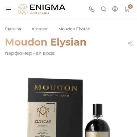
0
—
—
Главная
Каталог
Moudon Elysian
Moudon Elysian
парфюмерная вода
юмерия
Service
ая / Нишевая