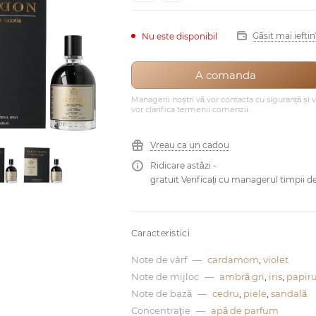
Găsit mai ieftin
Nu este disponibil
A comanda
Managerii noștri vă vor contacta cu siguranță și 
vor clarifica termenii comenzii.
Vreau ca un cadou
Ridicare astăzi -
gratuit Verificați cu managerul timpii de
Caracteristici
Note de vârf
—
cardamom
,
violet
Note de mijloc
—
ambră gri
,
iris
,
papir
Note de bază
—
cedru
,
piele
,
sandală
Concentraţie
—
apă de parfum