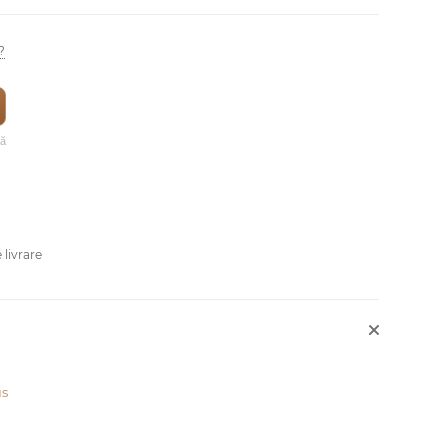
?
vă
 livrare
us