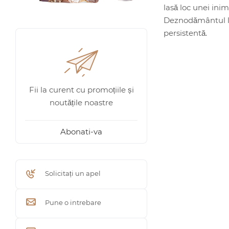
lasă loc unei inim
Deznodământul lui
persistentă.
Fii la curent cu promoțiile și
noutățile noastre
Abonati-va
Solicitați un apel
Pune o intrebare