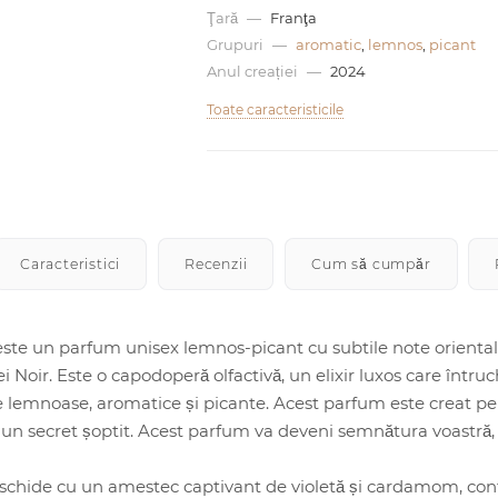
Ţară
—
Franţa
Grupuri
—
aromatic
,
lemnos
,
picant
Anul creației
—
2024
Toate caracteristicile
Caracteristici
Recenzii
Cum să cumpăr
ste un parfum unisex lemnos-picant cu subtile note orienta
iei Noir. Este o capodoperă olfactivă, un elixir luxos care înt
 lemnoase, aromatice și picante. Acest parfum este creat pent
un secret șoptit. Acest parfum va deveni semnătura voastră,
schide cu un amestec captivant de violetă și cardamom, conf