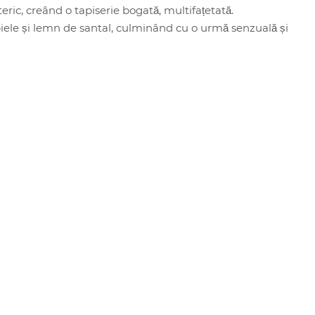
teric, creând o tapiserie bogată, multifațetată.
iele și lemn de santal, culminând cu o urmă senzuală și