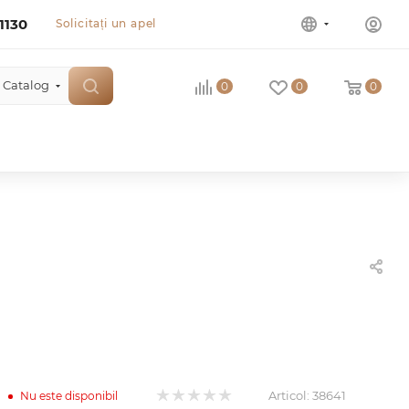
1130
Solicitați un apel
Catalog
0
0
0
Articol:
38641
Nu este disponibil