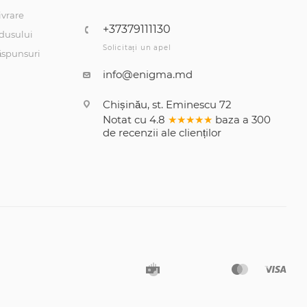
ivrare
+37379111130
dusului
Solicitați un apel
răspunsuri
info@enigma.md
Chișinău, st. Eminescu 72
Notat cu
4.8
★★★★★
baza a
300
de recenzii
ale clienților