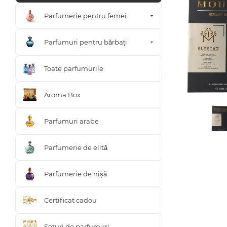
Parfumerie pentru femei
Parfumuri pentru bărbați
Toate parfumurile
Aroma Box
Parfumuri arabe
Parfumerie de elită
Parfumerie de nișă
Certificat cadou
Seturi de parfumuri