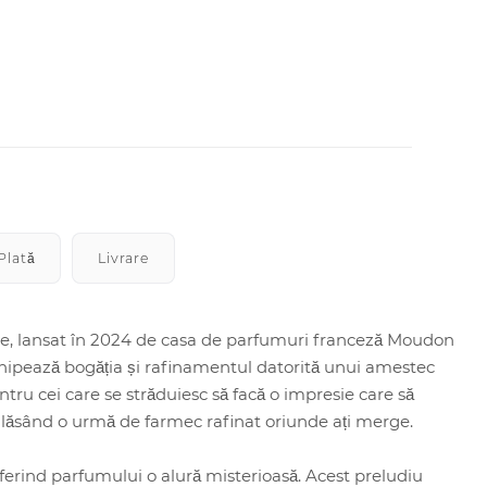
Plată
Livrare
le, lansat în 2024 de casa de parfumuri franceză Moudon
ruchipează bogăția și rafinamentul datorită unui amestec
ru cei care se străduiesc să facă o impresie care să
 lăsând o urmă de farmec rafinat oriunde ați merge.
erind parfumului o alură misterioasă. Acest preludiu