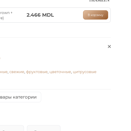
crown +
2.466
MDL
В корзину
re)
а
ные
,
свежие
,
фруктовые
,
цветочные
,
цитрусовые
овары категории