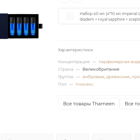
Набор 40 мл (4*10 мл imperial 
diadem + royal sapphire + scept
Характеристики
Концентрация
—
парфюмерная вод
Страна
—
Великобритания
Группы
—
амбровые
,
древесные
,
пря
Пол
—
Унисекс
Все товары Thameen
Все т