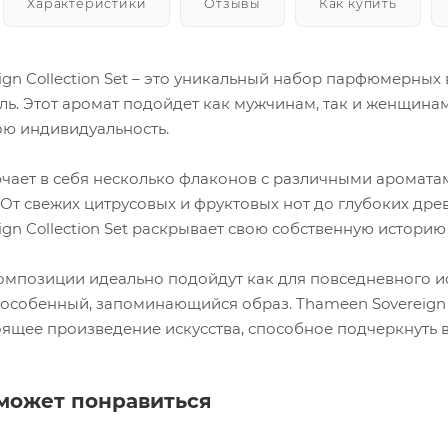
Характеристики
Отзывы
Как купить
gn Collection Set – это уникальный набор парфюмерных в
ь. Этот аромат подойдет как мужчинам, так и женщинам
ою индивидуальность.
чает в себя несколько флаконов с различными ароматам
. От свежих цитрусовых и фруктовых нот до глубоких др
gn Collection Set раскрывает свою собственную историю
омпозиции идеально подойдут как для повседневного исп
 особенный, запоминающийся образ. Thameen Sovereign Co
оящее произведение искусства, способное подчеркнуть в
может понравиться