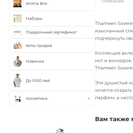
Описание
Aroma Box
Наборы
Thameen Soverei
изысканный стил
Подарочный сертификат
подчеркнуть св
Хиты продаж
Коллекция вклю
нот и аккордов
Новинки
Thameen Soverei
До 1000 лей
Эти душистые к
хочется создать
парфюм, а наст
Косметика
Вам также 