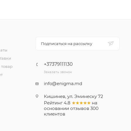
Подписаться на рассылку
латы
тавки
+37379111130
 товар
Заказать звонок
ет
info@enigma.md
Кишинев, ул. Эминеску 72
Рейтинг
4.8
★★★★★
на
основании
отзывов
300
клиентов