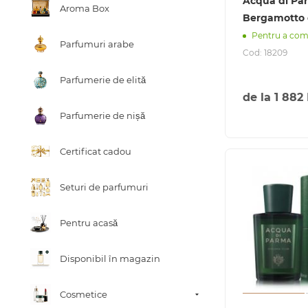
Acqua di Pa
Aroma Box
Bergamotto d
Pentru a co
Parfumuri arabe
Cod: 18209
Parfumerie de elită
de la
1 882
Parfumerie de nișă
Certificat cadou
Seturi de parfumuri
Pentru acasă
Disponibil în magazin
Cosmetice