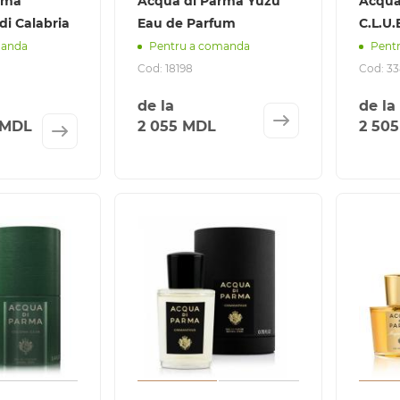
rma
Acqua di Parma Yuzu
Acqua
i Calabria
Eau de Parfum
C.L.U.
manda
Pentru a comanda
Pent
Cod: 18198
Cod: 3
de la
de la
 MDL
2 055 MDL
2 50