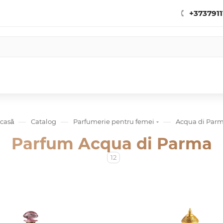
+3737911
—
—
—
casă
Catalog
Parfumerie pentru femei
Acqua di Par
Parfum Acqua di Parma
12