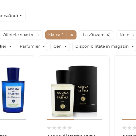
crescând)
Ofertele noastre
Marca
: 1
La vânzare (
4
)
Note
ției
Parfumier
Gen
Disponibilitate în magazin