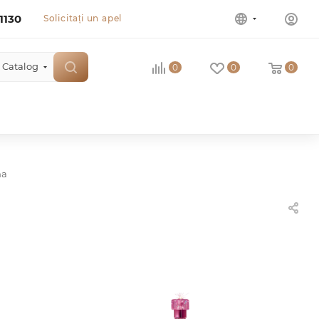
1130
Solicitați un apel
Catalog
0
0
0
ma