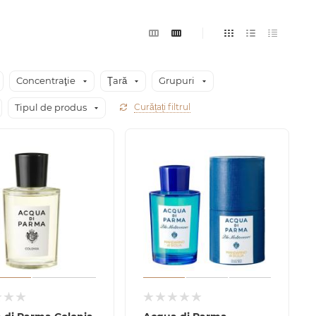
Concentraţie
Ţară
Grupuri
Tipul de produs
Curățați filtrul