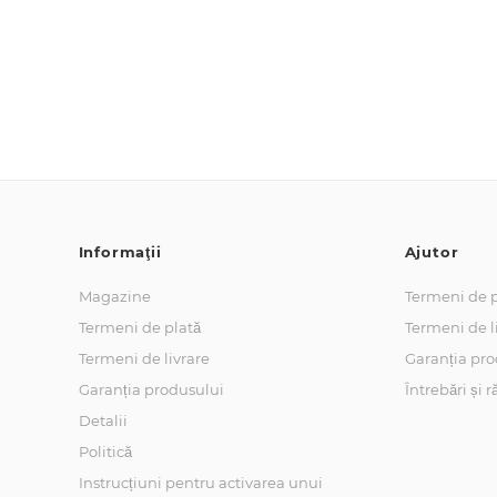
Informaţii
Ajutor
Magazine
Termeni de p
Termeni de plată
Termeni de l
Termeni de livrare
Garanția pro
Garanția produsului
Întrebări și 
Detalii
Politică
Instrucțiuni pentru activarea unui