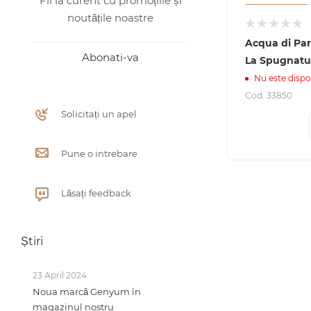
Fii la curent cu promoțiile și
noutățile noastre
Acqua di Pa
Abonati-va
La Spugnatu
Nu este dispo
Cod: 33850
Solicitați un apel
Pune o intrebare
Lăsați feedback
Știri
23 April 2024
Noua marcă Genyum în
magazinul nostru