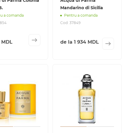
 di Parma Colonia
Acqua di Parma
B.
Mandarino di Sicilia
ru a comanda
Pentru a comanda
3854
Cod: 37849
5 MDL
de la
1 934 MDL