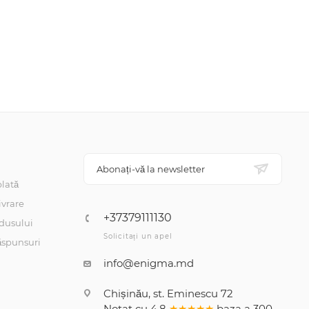
Abonați-vă la newsletter
lată
ivrare
+37379111130
dusului
Solicitați un apel
răspunsuri
info@enigma.md
Chișinău, st. Eminescu 72
Notat cu
4.8
★★★★★
baza a
300