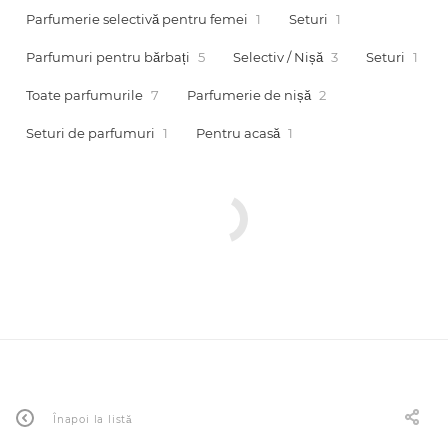
Parfumerie selectivă pentru femei
1
Seturi
1
Parfumuri pentru bărbați
5
Selectiv / Nișă
3
Seturi
1
Toate parfumurile
7
Parfumerie de nișă
2
Arab
Seturi de parfumuri
1
Pentru acasă
1
cadou
ine vândute
Înapoi la listă
i