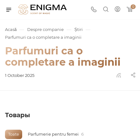
0
—
—
—
Acasă
Despre companie
Știri
Parfumuri ca o completare a imaginii
Parfumuri ca o
completare a imaginii
1 October 2025
umurile
Service
Товары
ișă
Toate
Parfumerie pentru femei
6