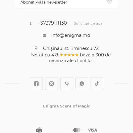
Abonați-vă la newsletter
+37379111130
Solicitați un apel
info@enigma.md
Chișinău, st. Eminescu 72
Notat cu
4.8
★★★★★
baza a
300
de
recenzii
ale clienților
Enigma Scent of Magic