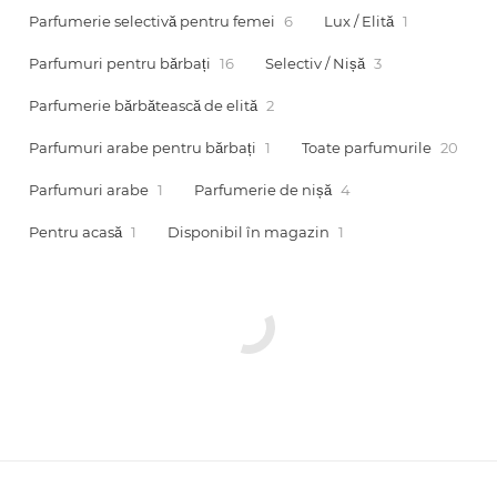
Parfumerie selectivă pentru femei
6
Lux / Elită
1
Parfumuri pentru bărbați
16
Selectiv / Nișă
3
Parfumerie bărbătească de elită
2
Arab
Parfumuri arabe pentru bărbați
1
Toate parfumurile
20
Parfumuri arabe
1
Parfumerie de nișă
4
Pentru acasă
1
Disponibil în magazin
1
cadou
ine vândute
i