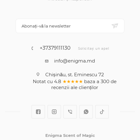
Abonați-vă la newsletter
+37379111130
Solicitați un apel
info@enigma.md
Chișinău, st. Eminescu 72
Notat cu
4.8
★★★★★
baza a
300
de
recenzii
ale clienților
Enigma Scent of Magic