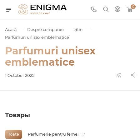
0
—
—
—
Acasă
Despre companie
Știri
Parfumuri unisex emblematice
Parfumuri unisex
emblematice
1 October 2025
umurile
Service
Товары
ișă
Toate
Parfumerie pentru femei
17