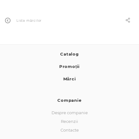
0 de lei
Lista mărcilor
Catalog
Promoții
Mărci
Companie
Despre companie
Recenzii
Contacte