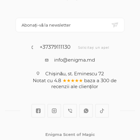
Abonați-vă la newsletter
+37379111130
Solicitați un apel
info@enigma.md
Chișinău, st. Eminescu 72
Notat cu
4.8
★★★★★
baza a
300
de
recenzii
ale clienților
Enigma Scent of Magic