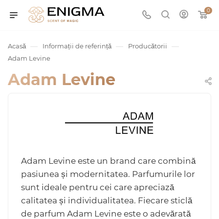
0
—
—
—
Acasă
Informații de referință
Producătorii
Adam Levine
Adam Levine
umurile
Adam Levine este un brand care combină
Service
pasiunea și modernitatea. Parfumurile lor
sunt ideale pentru cei care apreciază
calitatea și individualitatea. Fiecare sticlă
ișă
de parfum Adam Levine este o adevărată