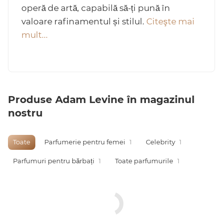
operă de artă, capabilă să-ți pună în
valoare rafinamentul și stilul.
Citeşte mai
mult...
Arab
Produse Adam Levine în magazinul
nostru
Toate
Parfumerie pentru femei
1
Celebrity
1
cadou
Parfumuri pentru bărbați
1
Toate parfumurile
1
ine vândute
i