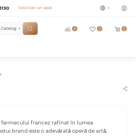
1130
Solicitați un apel
Catalog
0
0
0
e
 farmecului francez rafinat în lumea
stui brand este o adevărată operă de artă,