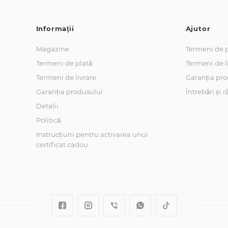
Informaţii
Ajutor
Magazine
Termeni de p
Termeni de plată
Termeni de l
Termeni de livrare
Garanția pro
Garanția produsului
Întrebări și 
Detalii
Politică
Instrucțiuni pentru activarea unui
certificat cadou