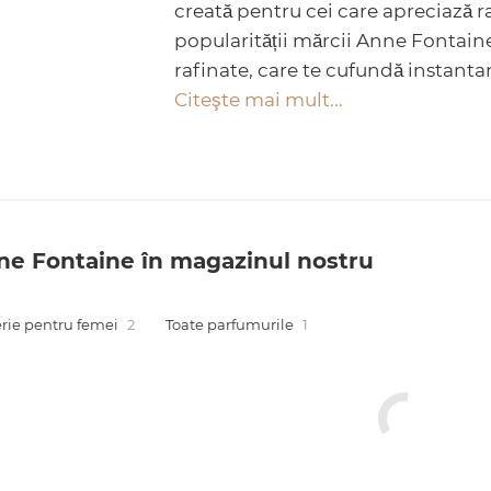
creată pentru cei care apreciază r
popularității mărcii Anne Fontain
rafinate, care te cufundă instantan
Citeşte mai mult...
e Fontaine în magazinul nostru
rie pentru femei
2
Toate parfumurile
1