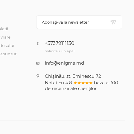
Abonați-vă la newsletter
lată
ivrare
+37379111130
dusului
Solicitați un apel
răspunsuri
info@enigma.md
Chișinău, st. Eminescu 72
Notat cu
4.8
★★★★★
baza a
300
de recenzii
ale clienților