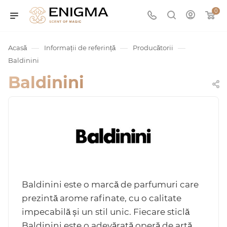
0
—
—
—
Acasă
Informații de referință
Producătorii
Baldinini
Baldinini
umurile
Service
Baldinini este o marcă de parfumuri care
prezintă arome rafinate, cu o calitate
impecabilă și un stil unic. Fiecare sticlă
ișă
Baldinini este o adevărată operă de artă