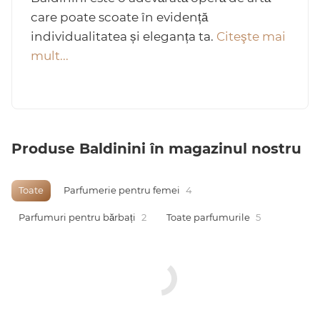
care poate scoate în evidență
individualitatea și eleganța ta.
Citeşte mai
mult...
Arab
Produse Baldinini în magazinul nostru
Toate
Parfumerie pentru femei
4
cadou
Parfumuri pentru bărbați
2
Toate parfumurile
5
ine vândute
i