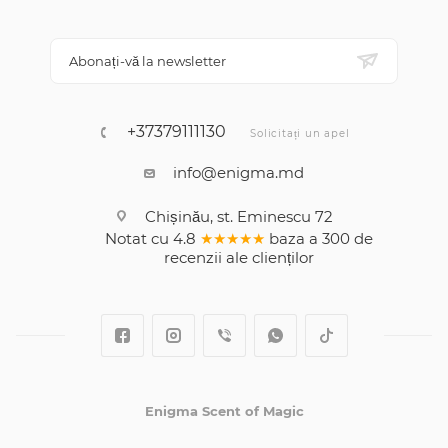
Abonați-vă la newsletter
+37379111130
Solicitați un apel
info@enigma.md
Chișinău, st. Eminescu 72
Notat cu
4.8
★★★★★
baza a
300
de
recenzii
ale clienților
Enigma Scent of Magic