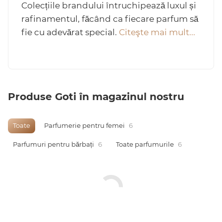
Colecțiile brandului întruchipează luxul și
rafinamentul, făcând ca fiecare parfum să
fie cu adevărat special.
Citeşte mai mult...
Arab
Produse Goti în magazinul nostru
Toate
Parfumerie pentru femei
6
Parfumuri pentru bărbați
6
Toate parfumurile
6
cadou
ine vândute
i