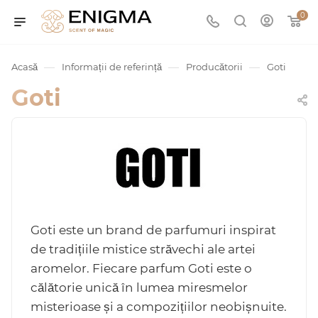
0
—
—
—
Acasă
Informații de referință
Producătorii
Goti
Goti
umurile
Goti este un brand de parfumuri inspirat
de tradițiile mistice străvechi ale artei
Service
aromelor. Fiecare parfum Goti este o
călătorie unică în lumea miresmelor
ișă
misterioase și a compozițiilor neobișnuite.