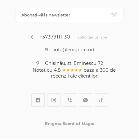
Abonați-vă la newsletter
+37379111130
Solicitați un apel
info@enigma.md
Chișinău, st. Eminescu 72
Notat cu
4.8
★★★★★
baza a
300
de
recenzii
ale clienților
Enigma Scent of Magic