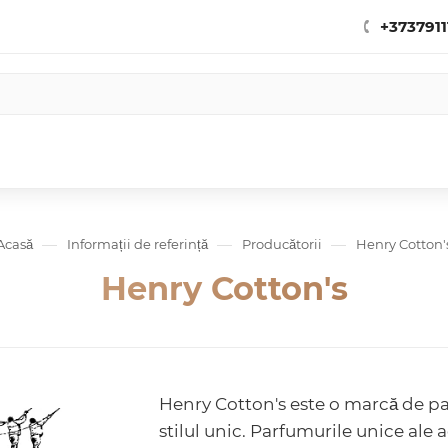
+3737911
—
—
—
Acasă
Informații de referință
Producătorii
Henry Cotton'
Henry Cotton's
Henry Cotton's este o marcă de pa
stilul unic. Parfumurile unice ale