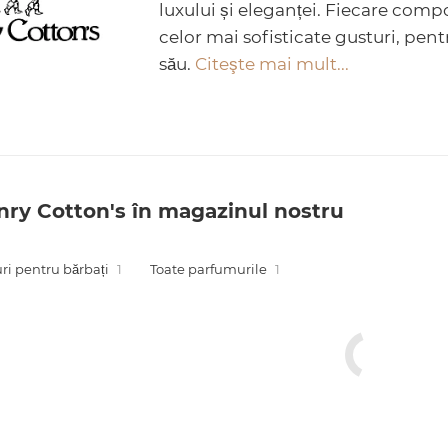
luxului și eleganței. Fiecare comp
celor mai sofisticate gusturi, pent
său.
Citeşte mai mult...
ry Cotton's în magazinul nostru
i pentru bărbați
1
Toate parfumurile
1