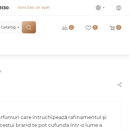
1130
Solicitați un apel
Catalog
0
0
0
s
rfumuri care întruchipează rafinamentul și
 acestui brand te pot cufunda într-o lume a