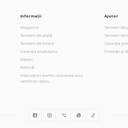
Informaţii
Ajutor
Magazine
Termeni de p
Termeni de plată
Termeni de l
Termeni de livrare
Garanția pro
Garanția produsului
Întrebări și 
Detalii
Politică
Instrucțiuni pentru activarea unui
certificat cadou