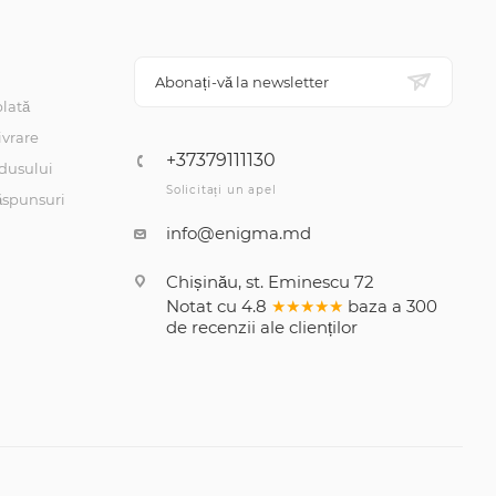
Abonați-vă la newsletter
lată
ivrare
+37379111130
dusului
Solicitați un apel
răspunsuri
info@enigma.md
Chișinău, st. Eminescu 72
Notat cu
4.8
★★★★★
baza a
300
de recenzii
ale clienților