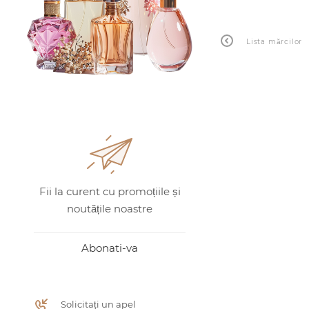
Lista mărcilor
Fii la curent cu promoțiile și
noutățile noastre
Abonati-va
Solicitați un apel