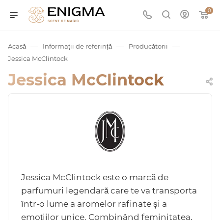
0
—
—
—
Acasă
Informații de referință
Producătorii
Jessica McClintock
Jessica McClintock
umurile
Service
Jessica McClintock este o marcă de
parfumuri legendară care te va transporta
într-o lume a aromelor rafinate și a
ișă
emoțiilor unice. Combinând feminitatea,