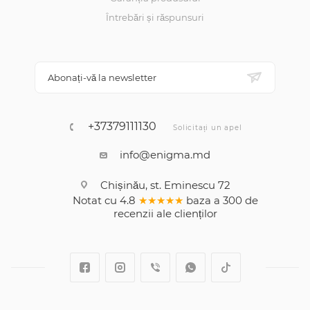
Întrebări și răspunsuri
Abonați-vă la newsletter
+37379111130
Solicitați un apel
info@enigma.md
Chișinău, st. Eminescu 72
Notat cu
4.8
★★★★★
baza a
300
de
recenzii
ale clienților