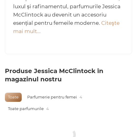
luxul și rafinamentul, parfumurile Jessica
McClintock au devenit un accesoriu
esențial pentru femeile moderne.
Citeşte
Arab
mai mult...
Produse Jessica McClintock în
magazinul nostru
cadou
Toate
Parfumerie pentru femei
4
Toate parfumurile
4
ine vândute
i