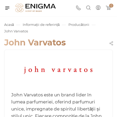
0
—
—
—
Acasă
Informații de referință
Producătorii
John Varvatos
John Varvatos
umurile
Service
John Varvatos este un brand lider în
lumea parfumeriei, oferind parfumuri
unice, impregnate de spiritul libertății și
ișă
stilul unic. Fiecare compoziție de la John