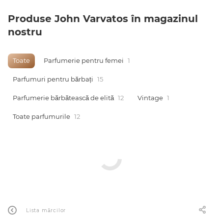
Produse John Varvatos în magazinul
0 de lei
nostru
Toate
Parfumerie pentru femei
1
Parfumuri pentru bărbați
15
Parfumerie bărbătească de elită
12
Vintage
1
Toate parfumurile
12
Lista mărcilor