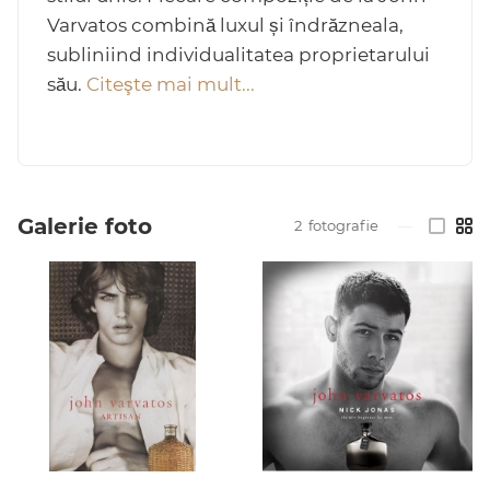
Varvatos combină luxul și îndrăzneala,
subliniind individualitatea proprietarului
său.
Citeşte mai mult...
Arab
Galerie foto
2
fotografie
—
cadou
ine vândute
i