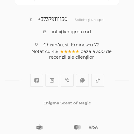
+37379111130
Solicitați un apel
info@enigma.md
Chișinău, st. Eminescu 72
Notat cu
4.8
★★★★★
baza a
300
de
recenzii
ale clienților
Enigma Scent of Magic