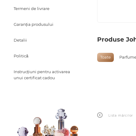
Termeni de livrare
Garanția produsului
Produse Joh
Detalii
Politică
Toate
Parfume
Instrucțiuni pentru activarea
unui certificat cadou
Lista mărcilor