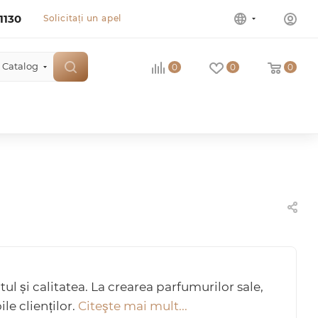
1130
Solicitați un apel
Catalog
0
0
0
și calitatea. La crearea parfumurilor sale,
e clienților.
Citeşte mai mult...