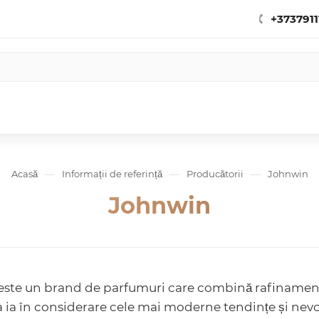
+3737911
—
—
—
Acasă
Informații de referință
Producătorii
Johnwin
Johnwin
ste un brand de parfumuri care combină rafinamentul 
ia în considerare cele mai moderne tendințe și nevoil