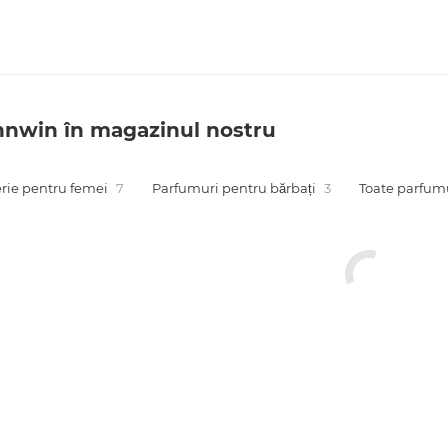
nwin în magazinul nostru
rie pentru femei
7
Parfumuri pentru bărbați
3
Toate parfum