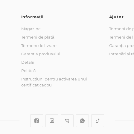
Informaţii
Ajutor
Magazine
Termeni de p
Termeni de plată
Termeni de l
Termeni de livrare
Garanția pro
Garanția produsului
Întrebări și 
Detalii
Politică
Instrucțiuni pentru activarea unui
certificat cadou