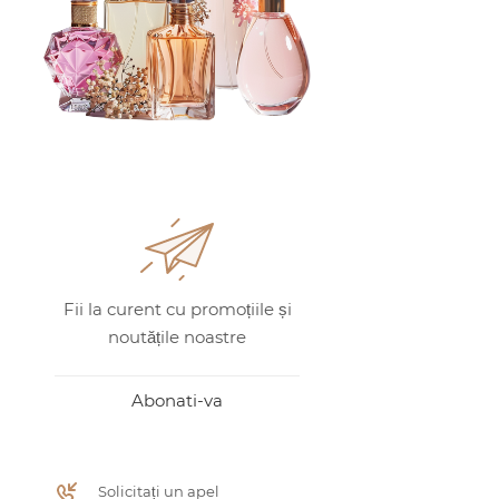
Fii la curent cu promoțiile și
noutățile noastre
Abonati-va
Solicitați un apel