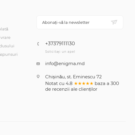
Abonați-vă la newsletter
lată
ivrare
+37379111130
dusului
Solicitați un apel
răspunsuri
info@enigma.md
Chișinău, st. Eminescu 72
Notat cu
4.8
★★★★★
baza a
300
de recenzii
ale clienților