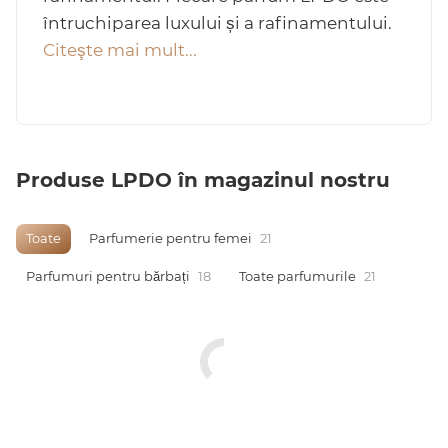
întruchiparea luxului și a rafinamentului.
Citeşte mai mult...
Arab
Produse LPDO în magazinul nostru
Toate
Parfumerie pentru femei
21
Parfumuri pentru bărbați
18
Toate parfumurile
21
cadou
ine vândute
i