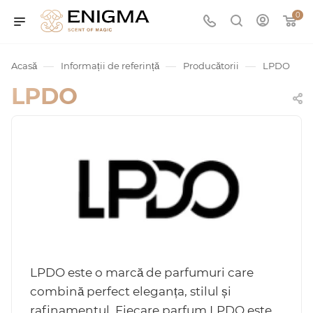
0
—
—
—
Acasă
Informații de referință
Producătorii
LPDO
LPDO
umurile
Service
LPDO este o marcă de parfumuri care
combină perfect eleganța, stilul și
ișă
rafinamentul. Fiecare parfum LPDO este