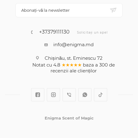
Abonați-vă la newsletter
+37379111130
Solicitați un apel
info@enigma.md
Chișinău, st. Eminescu 72
Notat cu
4.8
★★★★★
baza a
300
de
recenzii
ale clienților
Enigma Scent of Magic