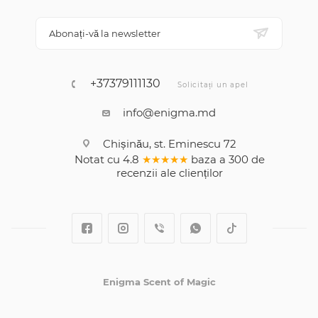
Abonați-vă la newsletter
+37379111130
Solicitați un apel
info@enigma.md
Chișinău, st. Eminescu 72
Notat cu
4.8
★★★★★
baza a
300
de
recenzii
ale clienților
Enigma Scent of Magic