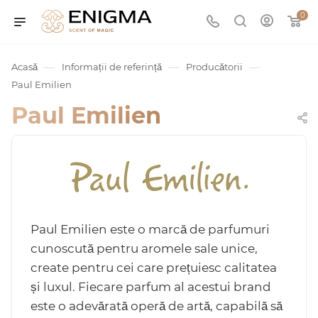
0
—
—
—
Acasă
Informații de referință
Producătorii
Paul Emilien
Paul Emilien
umurile
Paul Emilien este o marcă de parfumuri
cunoscută pentru aromele sale unice,
Service
create pentru cei care prețuiesc calitatea
și luxul. Fiecare parfum al acestui brand
ișă
este o adevărată operă de artă, capabilă să