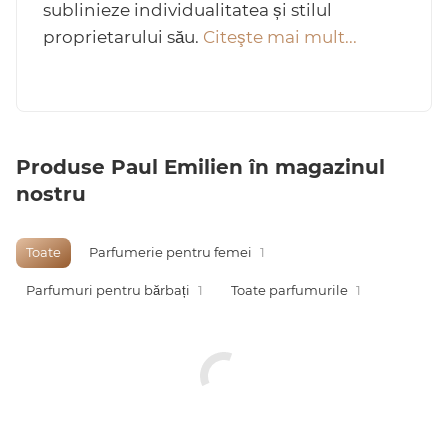
sublinieze individualitatea și stilul
proprietarului său.
Citeşte mai mult...
Arab
Produse Paul Emilien în magazinul
nostru
Toate
Parfumerie pentru femei
1
Parfumuri pentru bărbați
1
Toate parfumurile
1
cadou
ine vândute
i