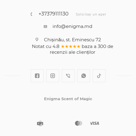
+37379111130
Solicitați un apel
info@enigma.md
Chișinău, st. Eminescu 72
Notat cu
4.8
★★★★★
baza a
300
de
recenzii
ale clienților
Enigma Scent of Magic