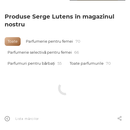
0 de lei
Produse Serge Lutens în magazinul
nostru
Toate
Parfumerie pentru femei
70
Parfumerie selectivă pentru femei
66
Parfumuri pentru bărbați
55
Toate parfumurile
70
Lista mărcilor