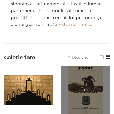
sinonim cu rafinamentul și luxul în lumea
parfumeriei. Parfumurile sale unice te
poartă într-o lume a emoțiilor profunde și
a unui gust rafinat.
Citeşte mai mult...
Arab
Galerie foto
7
fotografie
—
cadou
ine vândute
i