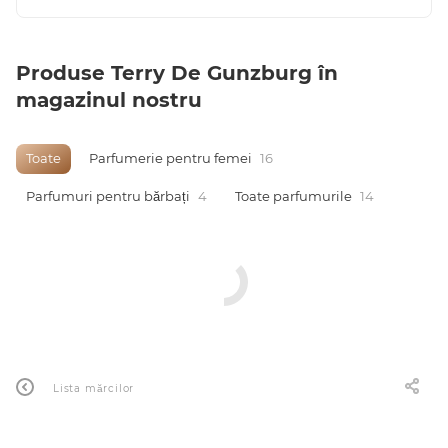
Produse Terry De Gunzburg în
magazinul nostru
Arab
Toate
Parfumerie pentru femei
16
Parfumuri pentru bărbați
4
Toate parfumurile
14
cadou
ine vândute
Lista mărcilor
i