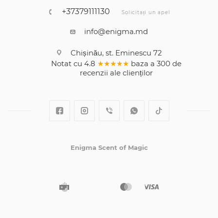
+37379111130
Solicitați un apel
info@enigma.md
Chișinău, st. Eminescu 72
Notat cu
4.8
★★★★★
baza a
300
de
recenzii
ale clienților
Enigma Scent of Magic