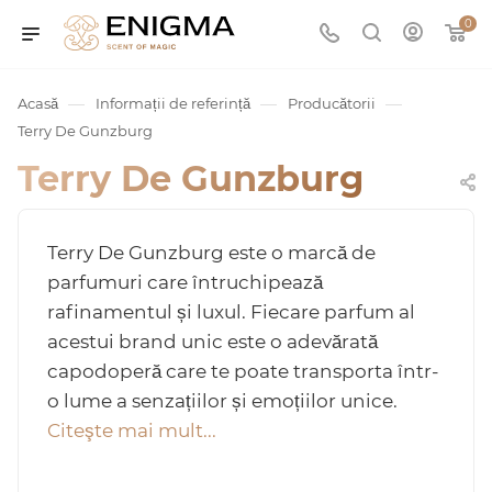
0
—
—
—
Acasă
Informații de referință
Producătorii
Terry De Gunzburg
Terry De Gunzburg
Terry De Gunzburg este o marcă de
parfumuri care întruchipează
rafinamentul și luxul. Fiecare parfum al
umurile
acestui brand unic este o adevărată
capodoperă care te poate transporta într-
Service
o lume a senzațiilor și emoțiilor unice.
Citeşte mai mult...
ișă