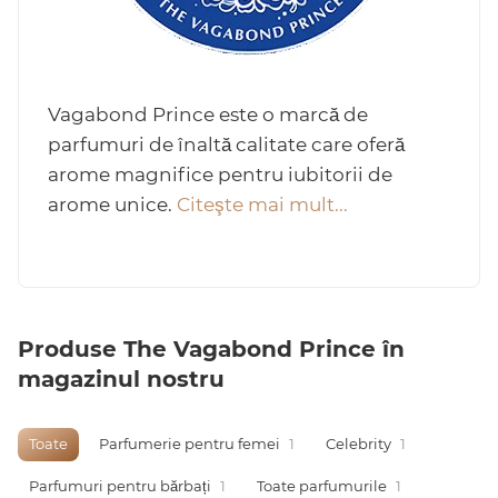
Arab
Vagabond Prince este o marcă de
parfumuri de înaltă calitate care oferă
arome magnifice pentru iubitorii de
arome unice.
Citeşte mai mult...
cadou
Produse The Vagabond Prince în
magazinul nostru
ine vândute
Toate
Parfumerie pentru femei
1
Celebrity
1
i
Parfumuri pentru bărbați
1
Toate parfumurile
1