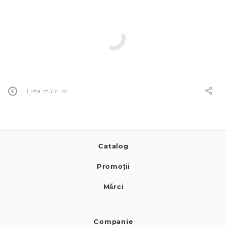
0 de lei
Lista mărcilor
Catalog
Promoții
Mărci
Companie