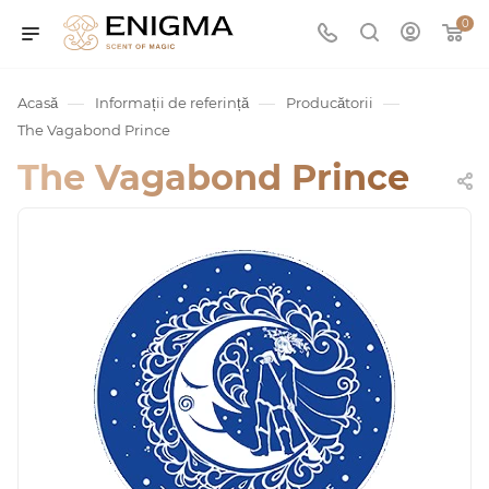
0
—
—
—
Acasă
Informații de referință
Producătorii
The Vagabond Prince
The Vagabond Prince
umurile
Service
ișă