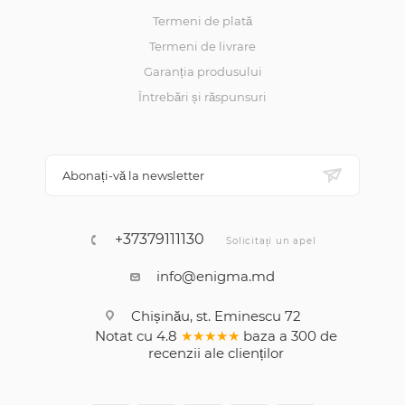
Termeni de plată
Termeni de livrare
Garanția produsului
Întrebări și răspunsuri
Abonați-vă la newsletter
+37379111130
Solicitați un apel
info@enigma.md
Chișinău, st. Eminescu 72
Notat cu
4.8
★★★★★
baza a
300
de
recenzii
ale clienților