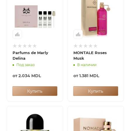
ей
а
Parfums de Marly
MONTALE Roses
Delina
Musk
Под заказ
В наличии
от
2.034 MDL
от
1.381 MDL
Купить
Купить