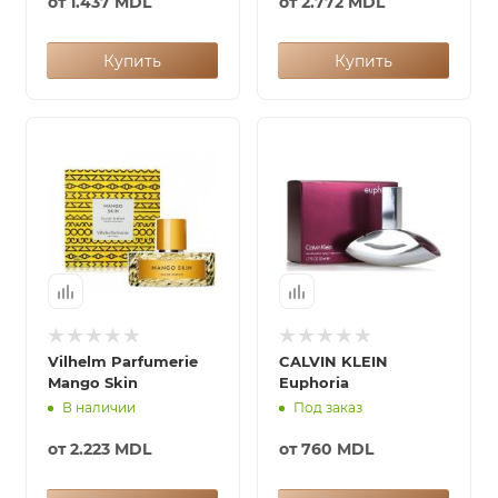
от
1.437 MDL
от
2.772 MDL
Купить
Купить
Vilhelm Parfumerie
CALVIN KLEIN
Mango Skin
Euphoria
В наличии
Под заказ
от
2.223 MDL
от
760 MDL