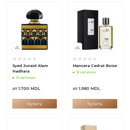
итная
 / Арабская
Syed Junaid Alam
Mancera Cedrat Boise
Hadhara
В наличии
В наличии
ый сертификат
от
1.700 MDL
от
1.980 MDL
даж
Купить
Купить