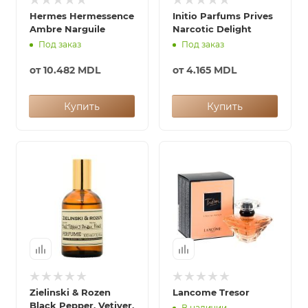
Hermes Hermessence
Initio Parfums Prives
Ambre Narguile
Narcotic Delight
Под заказ
Под заказ
от
10.482 MDL
от
4.165 MDL
Купить
Купить
Zielinski & Rozen
Lancome Tresor
Black Pepper, Vetiver,
В наличии