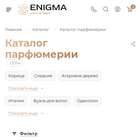
0
—
—
Главная
Каталог
Каталог парфюмерии
Каталог
парфюмерии
12594
Корица
Сладкие
Агаровое дерево
Показать еще
юмерия
Италия
Вуаль для волос
Одеколон
Service
Показать еще
ая / Нишевая
Фильтр