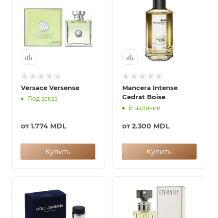
ей
а
Versace Versense
Mancera Intense
Cedrat Boise
Под заказ
В наличии
от
1.774 MDL
от
2.300 MDL
Купить
Купить