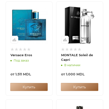
итная
 / Арабская
Versace Eros
MONTALE Soleil de
Capri
Под заказ
В наличии
ый сертификат
от
1.511 MDL
от
1.000 MDL
даж
Купить
Купить