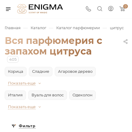
0
—
—
—
Главная
Каталог
Каталог парфюмерии
цитрус
Вся парфюмерия с
запахом цитруса
405
Корица
Сладкие
Агаровое дерево
Показать еще
юмерия
Италия
Вуаль для волос
Одеколон
Service
Показать еще
ая / Нишевая
Фильтр