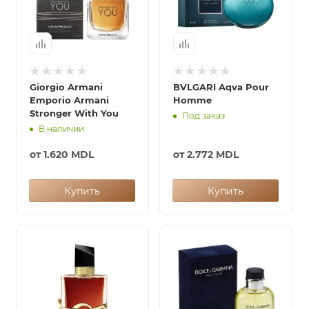
Giorgio Armani
BVLGARI Aqva Pour
Emporio Armani
Homme
Stronger With You
Под заказ
В наличии
от
1.620 MDL
от
2.772 MDL
Купить
Купить