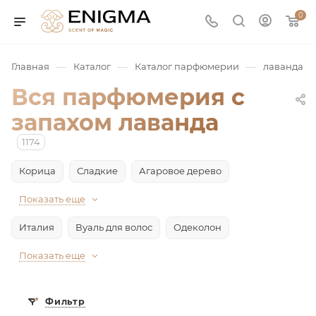
0
—
—
—
Главная
Каталог
Каталог парфюмерии
лаванда
Вся парфюмерия с
запахом лаванда
1174
Корица
Сладкие
Агаровое дерево
Показать еще
юмерия
Италия
Вуаль для волос
Одеколон
Service
Показать еще
ая / Нишевая
Фильтр