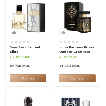
ей
Yves Saint Laurent
Initio Parfums Prives
Libre
Oud For Greatness
В наличии
Под заказ
от
730 MDL
от
1.213 MDL
Купить
Купить