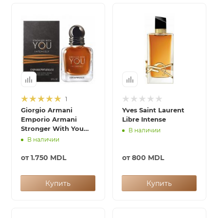
итная
 / Арабская
1
Giorgio Armani
Yves Saint Laurent
Emporio Armani
Libre Intense
Stronger With You
В наличии
Intensely
В наличии
ый сертификат
от
1.750 MDL
от
800 MDL
даж
Купить
Купить