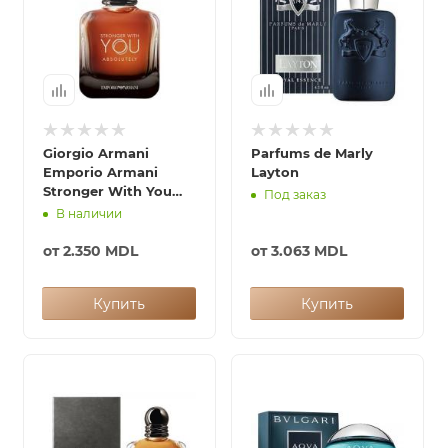
Giorgio Armani
Parfums de Marly
Emporio Armani
Layton
Stronger With You
Под заказ
Absolutely
В наличии
от
2.350 MDL
от
3.063 MDL
Купить
Купить