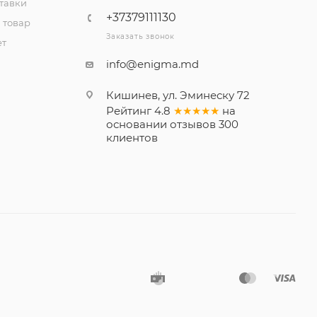
тавки
+37379111130
 товар
Заказать звонок
ет
info@enigma.md
Кишинев, ул. Эминеску 72
Рейтинг
4.8
★★★★★
на
основании
отзывов
300
клиентов