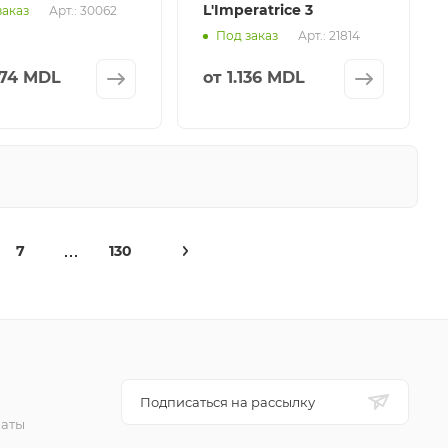
L'Imperatrice 3
Арт.: 30062
заказ
Арт.: 21814
Под заказ
774 MDL
от
1.136 MDL
7
130
Подписаться на рассылку
латы