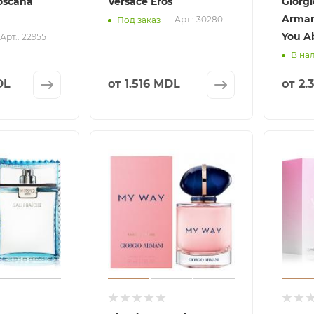
Toscana
Versace Eros
Giorg
Arman
Арт.: 30280
Под заказ
You A
Арт.: 22955
В на
DL
от
1.516 MDL
от
2.