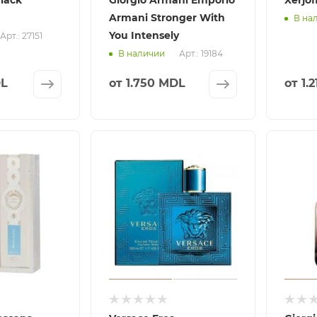
Armani Stronger With
В на
You Intensely
Арт.: 27151
Арт.: 19184
В наличии
DL
от
1.750 MDL
от
1.