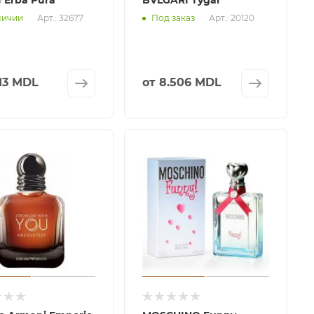
Арт.: 32677
Арт.: 20120
личии
Под заказ
213 MDL
от
8.506 MDL