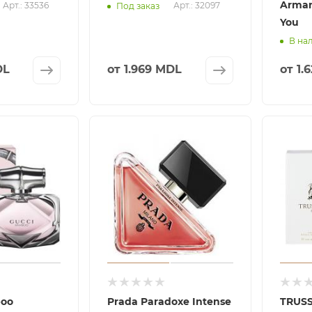
Arman
Арт.: 33536
Арт.: 32097
Под заказ
You
В на
DL
от
1.969 MDL
от
1.
oo
Prada Paradoxe Intense
TRUSS