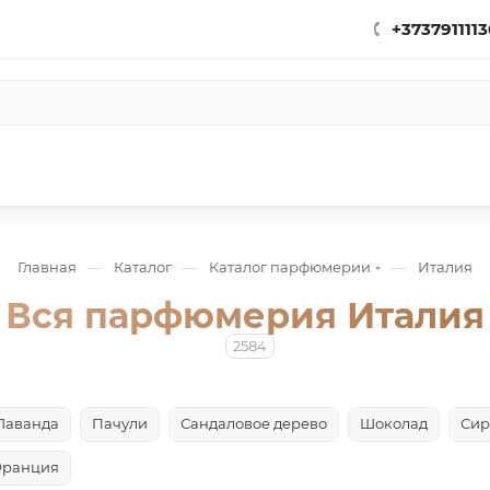
+3737911113
—
—
—
Главная
Каталог
Каталог парфюмерии
Италия
Вся парфюмерия Италия
2584
Лаванда
Пачули
Сандаловое дерево
Шоколад
Сир
ранция