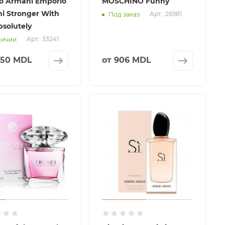
io Armani Emporio
MOSCHINO Funny
i Stronger With
Арт.: 26981
Под заказ
bsolutely
Арт.: 33241
личии
350 MDL
от
906 MDL