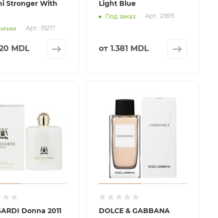
i Stronger With
Light Blue
Арт.: 21815
Под заказ
Арт.: 19217
личии
620 MDL
от
1.381 MDL
ARDI Donna 2011
DOLCE & GABBANA