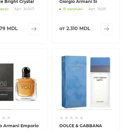
e Bright Crystal
Giorgio Armani Si
Арт.: 30307
Арт.: 19291
заказ
В наличии
679 MDL
от
2.310 MDL
io Armani Emporio
DOLCE & GABBANA