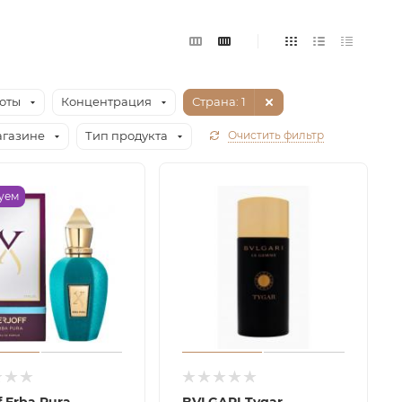
оты
Концентрация
Страна
: 1
агазине
Тип продукта
Очистить фильтр
уем
f Erba Pura
BVLGARI Tygar