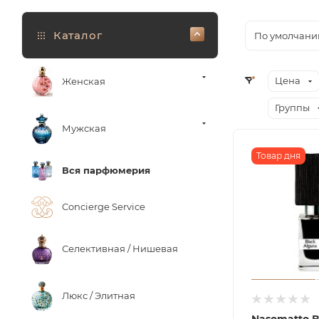
Каталог
По умолчани
Цена
Женская
Группы
Мужская
Товар дня
Вся парфюмерия
Concierge Service
Селективная / Нишевая
Люкс / Элитная
Nasomatto B