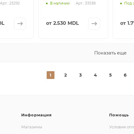
Арт.: 23292
Арт.: 33538
В наличии
Под 
DL
от
2.530 MDL
от
1.
Показать еще
1
2
3
4
5
6
Информация
Помощь
Магазины
Условия оп