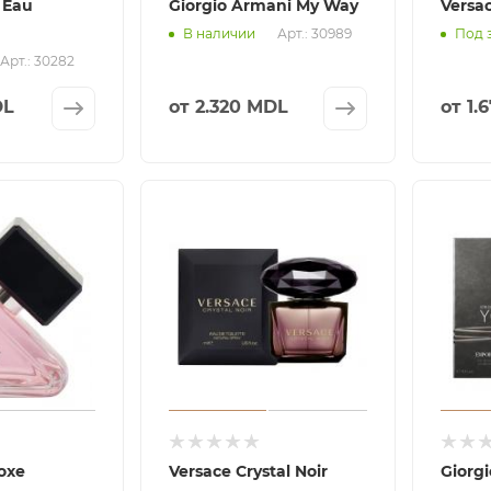
 Eau
Giorgio Armani My Way
Versac
Арт.: 30989
В наличии
Под 
Арт.: 30282
DL
от
2.320 MDL
от
1.
oxe
Versace Crystal Noir
Giorg