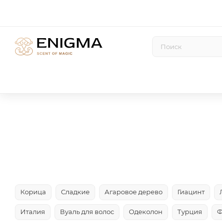
Корица
Сладкие
Агаровое дерево
Гиацинт
Италия
Вуаль для волос
Одеколон
Турция
Ф