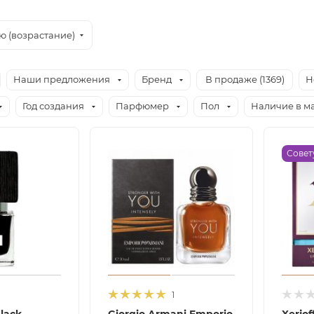
ю (возрастание)
Наши предложения
Бренд
В продаже (
1369
)
Н
Год создания
Парфюмер
Пол
Наличие в м
Совет
1
lack
Giorgio Armani Emporio
Xerjof