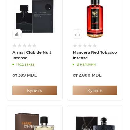
ей
а
Armaf Club de Nuit
Mancera Red Tobacco
Intense
Intense
Под заказ
В наличии
от
399 MDL
от
2.800 MDL
Купить
Купить