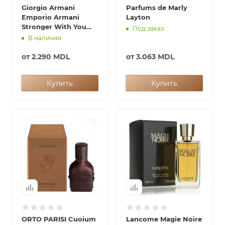
Giorgio Armani
Parfums de Marly
Emporio Armani
Layton
Stronger With You
Под заказ
Absolutely
В наличии
от
2.290 MDL
от
3.063 MDL
Купить
Купить
ORTO PARISI Cuoium
Lancome Magie Noire