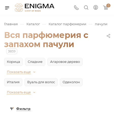
0
—
—
—
Главная
Каталог
Каталог парфюмерии
пачули
Вся парфюмерия с
запахом пачули
3859
Корица
Сладкие
Агаровое дерево
Показать еще
юмерия
Италия
Вуаль для волос
Одеколон
Service
Показать еще
ая / Нишевая
Фильтр