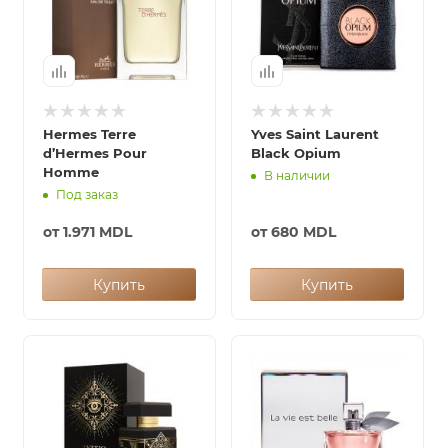
Hermes Terre
Yves Saint Laurent
d’Hermes Pour
Black Opium
Homme
В наличии
Под заказ
от
1.971 MDL
от
680 MDL
Купить
Купить