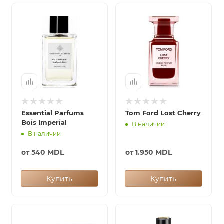
итная
 / Арабская
Essential Parfums
Tom Ford Lost Cherry
Bois Imperial
В наличии
В наличии
ый сертификат
от
540 MDL
от
1.950 MDL
даж
Купить
Купить