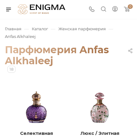
0
—
—
—
Главная
Каталог
Женская парфюмерия
Anfas Alkhaleej
Парфюмерия Anfas
Alkhaleej
18
юмерия
Service
ая / Нишевая
Селективная
Люкс / Элитная