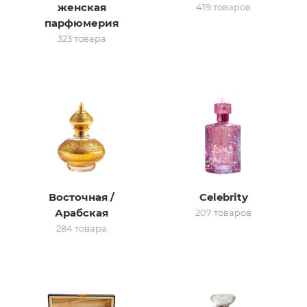
женская
419 товаров
парфюмерия
итная
323 товара
 / Арабская
Восточная /
Celebrity
ый сертификат
Арабская
207 товаров
284 товара
даж