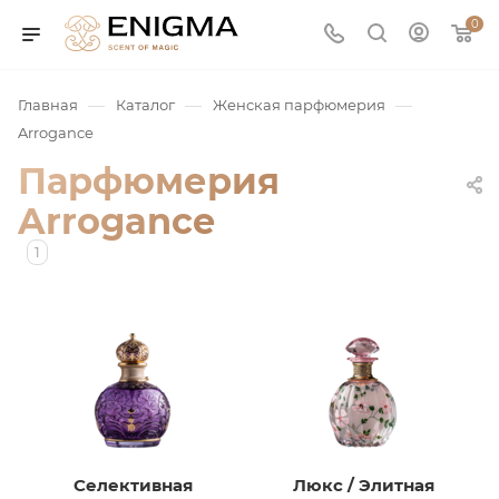
0
—
—
—
Главная
Каталог
Женская парфюмерия
Arrogance
Парфюмерия
Arrogance
1
юмерия
Service
ая / Нишевая
Селективная
Люкс / Элитная