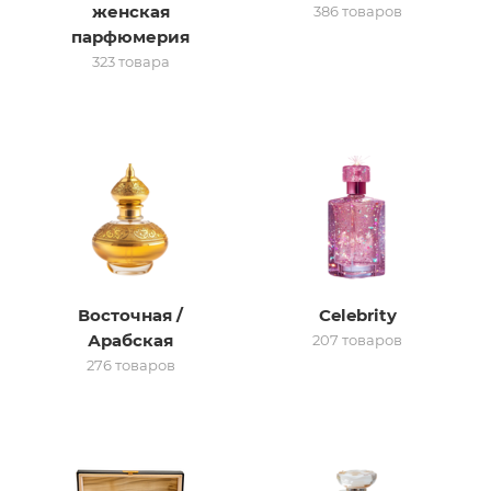
женская
386 товаров
парфюмерия
итная
323 товара
 / Арабская
Восточная /
Celebrity
ый сертификат
Арабская
207 товаров
276 товаров
даж