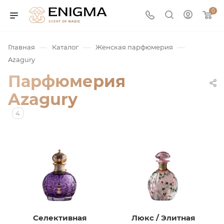
0
—
—
—
Главная
Каталог
Женская парфюмерия
Azagury
Парфюмерия
Azagury
4
юмерия
Service
ая / Нишевая
Селективная
Люкс / Элитная