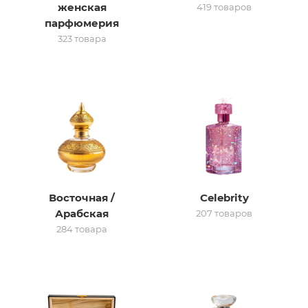
женская
419 товаров
парфюмерия
итная
323 товара
 / Арабская
Восточная /
Celebrity
ый сертификат
Арабская
207 товаров
284 товара
даж