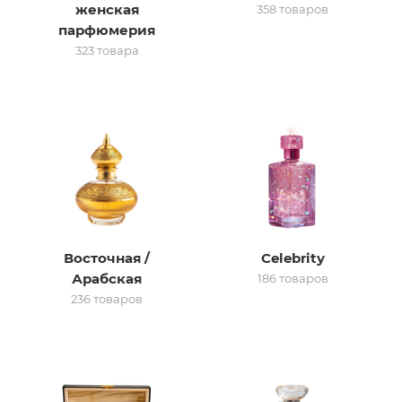
женская
358 товаров
парфюмерия
итная
323 товара
 / Арабская
Восточная /
Celebrity
ый сертификат
Арабская
186 товаров
236 товаров
даж