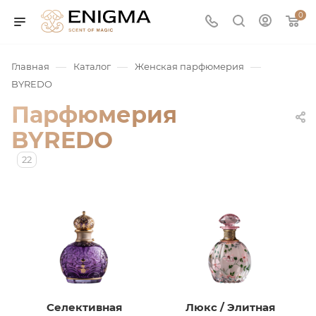
0
—
—
—
Главная
Каталог
Женская парфюмерия
BYREDO
Парфюмерия
BYREDO
22
юмерия
Service
ая / Нишевая
Селективная
Люкс / Элитная