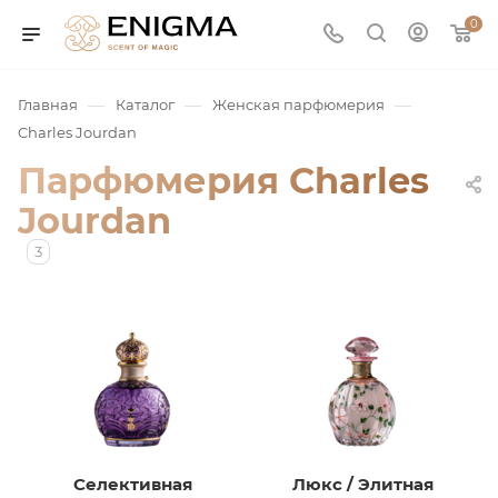
0
—
—
—
Главная
Каталог
Женская парфюмерия
Charles Jourdan
Парфюмерия Charles
Jourdan
3
юмерия
Service
ая / Нишевая
Селективная
Люкс / Элитная