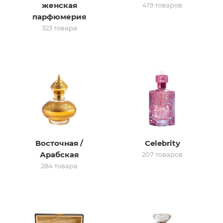
женская
419 товаров
парфюмерия
итная
323 товара
 / Арабская
Восточная /
Celebrity
ый сертификат
Арабская
207 товаров
284 товара
даж