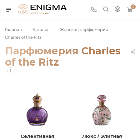
0
—
—
—
Главная
Каталог
Женская парфюмерия
Charles of the Ritz
Парфюмерия Charles
of the Ritz
1
юмерия
Service
ая / Нишевая
Селективная
Люкс / Элитная