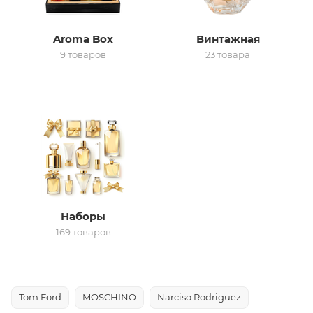
ей
Aroma Box
Винтажная
9 товаров
23 товара
а
Наборы
169 товаров
Tom Ford
MOSCHINO
Narciso Rodriguez