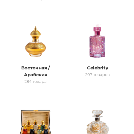
итная
 / Арабская
Восточная /
Celebrity
Арабская
207 товаров
284 товара
ый сертификат
даж