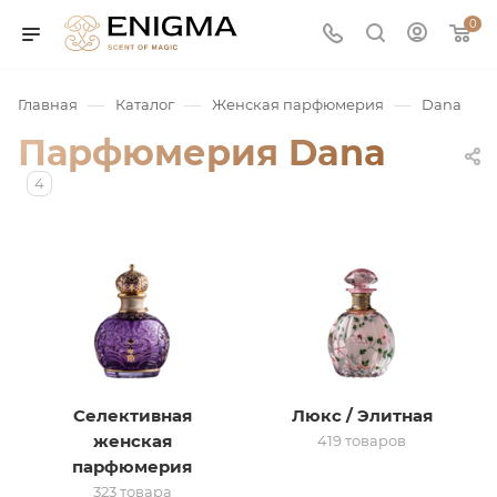
0
—
—
—
Главная
Каталог
Женская парфюмерия
Dana
Парфюмерия Dana
4
юмерия
Service
Селективная
Люкс / Элитная
женская
419 товаров
ая / Нишевая
парфюмерия
323 товара