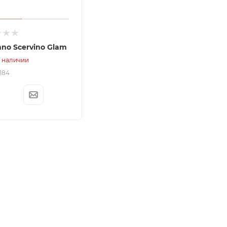
no Scervino Glam
в наличии
2184