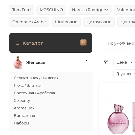
Tom Ford
MOSCHINO
Narciso Rodriguez
Valentin
Orientale / Arabe
Шипровые
Цитрусовые
Цвето
Каталог
По умолчани
Цена
Женская
Группы
Селективная / Нишевая
Люкс / Элитная
Восточная / Арабская
Celebrity
Aroma Box
Винтажная
Наборы