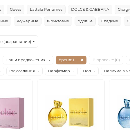
o
Guess
Lattafa Perfumes
DOLCE & GABBANA
Giorg
чные
Фужерные
Фруктовые
Удовые
Сладкие
С
ю (возрастание)
Наши предложения
Бренд
: 1
В продаже (
0
)
Год создания
Парфюмер
Пол
Наличие в м