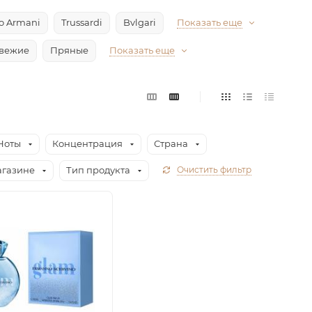
io Armani
Trussardi
Bvlgari
Показать еще
вежие
Пряные
Показать еще
Ноты
Концентрация
Страна
агазине
Тип продукта
Очистить фильтр