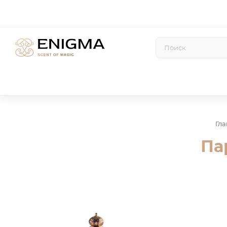
Гл
Па