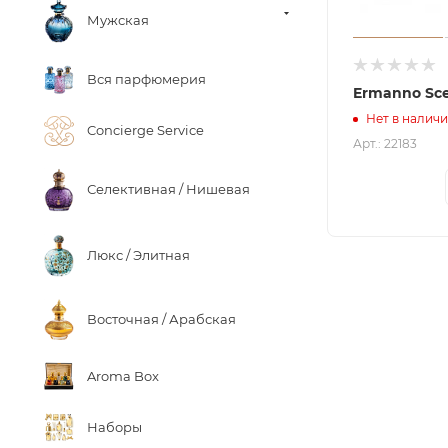
Мужская
Вся парфюмерия
Ermanno Sce
Нет в налич
Concierge Service
Арт.: 22183
Селективная / Нишевая
Люкс / Элитная
Восточная / Арабская
Aroma Box
Наборы