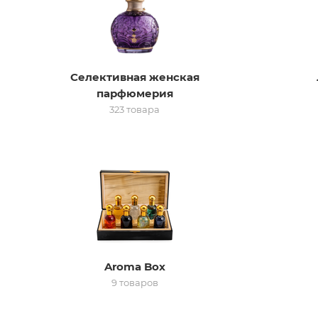
Селективная женская
парфюмерия
323 товара
Aroma Box
9 товаров