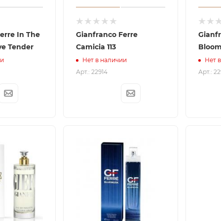
erre In The
Gianfranco Ferre
Gianf
ve Tender
Camicia 113
Bloom
ии
Нет в наличии
Нет 
Арт.: 22914
Арт.: 22