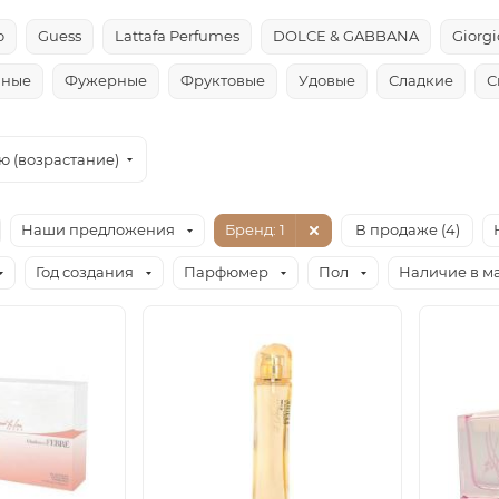
o
Guess
Lattafa Perfumes
DOLCE & GABBANA
Giorg
чные
Фужерные
Фруктовые
Удовые
Сладкие
С
ю (возрастание)
Наши предложения
Бренд
: 1
В продаже (
4
)
Год создания
Парфюмер
Пол
Наличие в м