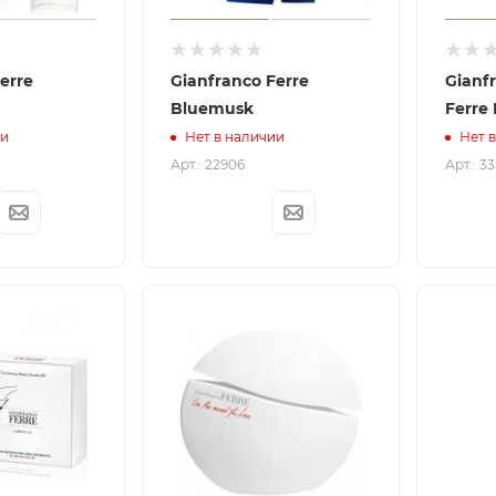
erre
Gianfranco Ferre
Gianf
Bluemusk
Ferre 
ии
Нет в наличии
Нет 
Арт.: 22906
Арт.: 3