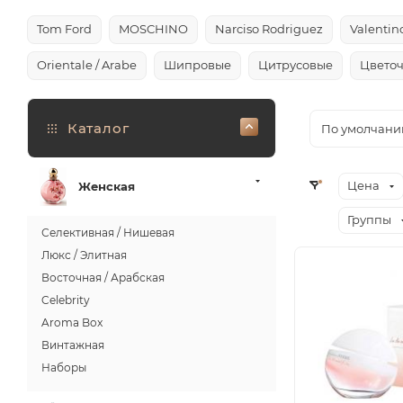
Tom Ford
MOSCHINO
Narciso Rodriguez
Valentin
Orientale / Arabe
Шипровые
Цитрусовые
Цвето
Каталог
По умолчани
Цена
Женская
Группы
Селективная / Нишевая
Люкс / Элитная
Восточная / Арабская
Celebrity
Aroma Box
Винтажная
Наборы