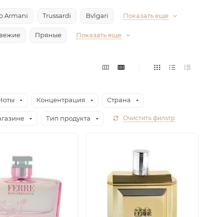
io Armani
Trussardi
Bvlgari
Показать еще
вежие
Пряные
Показать еще
Ноты
Концентрация
Страна
агазине
Тип продукта
Очистить фильтр