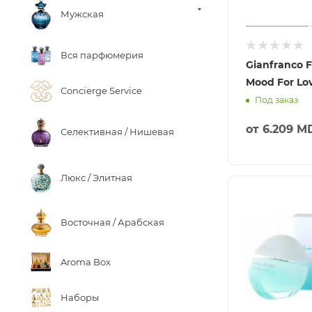
Мужская
Вся парфюмерия
Gianfranco F
Mood For Lo
Concierge Service
Под заказ
от
6.209 M
Селективная / Нишевая
Люкс / Элитная
Восточная / Арабская
Aroma Box
Наборы