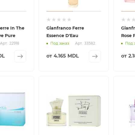
erre In The
Gianfranco Ferre
Gianfr
ve Pure
Essence D'Eau
Rose 
Арт.: 22918
Арт.: 33582
Под заказ
Под 
DL
от
4.165 MDL
от
2.