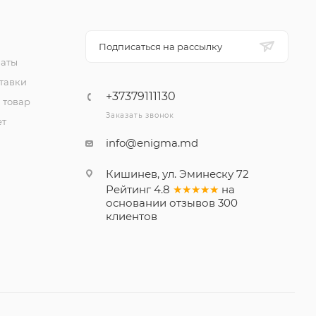
Подписаться на рассылку
латы
тавки
+37379111130
 товар
Заказать звонок
ет
info@enigma.md
Кишинев, ул. Эминеску 72
Рейтинг
4.8
★★★★★
на
основании
отзывов
300
клиентов