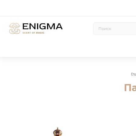
Гл
Па