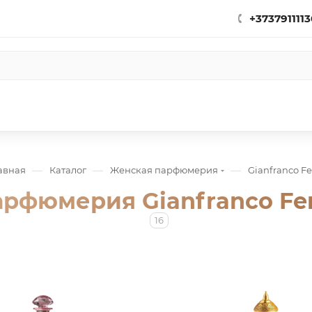
+3737911113
—
—
—
авная
Каталог
Женская парфюмерия
Gianfranco Fe
рфюмерия Gianfranco Fe
16