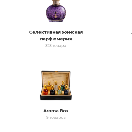
Селективная женская
парфюмерия
323 товара
Aroma Box
9 товаров