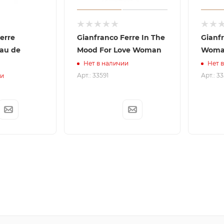
erre
Gianfranco Ferre In The
Gianfr
Eau de
Mood For Love Woman
Wom
Нет в наличии
Нет 
Арт.: 33591
Арт.: 3
ии