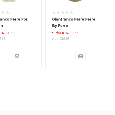
anco Ferre For
Gianfranco Ferre Ferre
an
By Ferre
в наличии
Нет в наличии
3586
Арт.: 36956