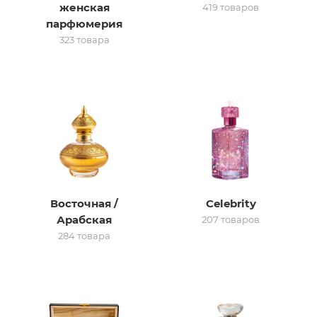
женская
419 товаров
парфюмерия
итная
323 товара
 / Арабская
Восточная /
Celebrity
ый сертификат
Арабская
207 товаров
284 товара
даж