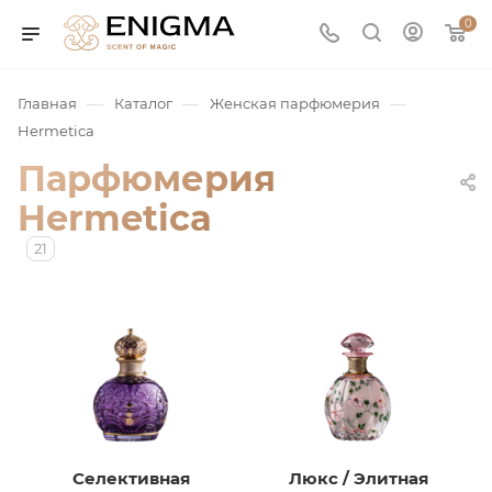
0
—
—
—
Главная
Каталог
Женская парфюмерия
Hermetica
Парфюмерия
Hermetica
21
юмерия
Service
ая / Нишевая
Селективная
Люкс / Элитная