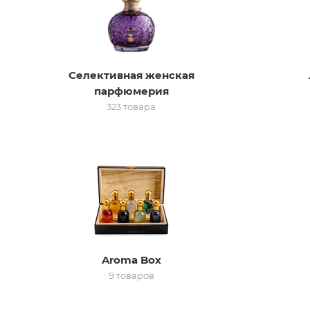
Селективная женская
парфюмерия
323 товара
Aroma Box
9 товаров