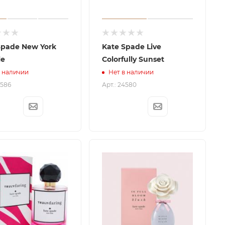
Spade New York
Kate Spade Live
le
Colorfully Sunset
в наличии
Нет в наличии
4586
Арт.: 24580