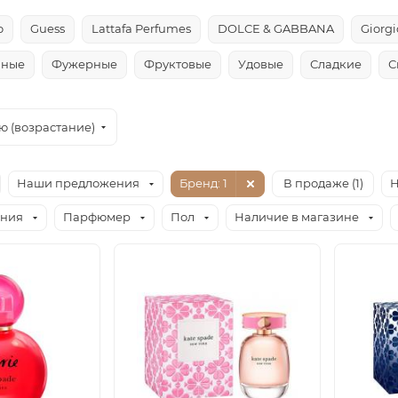
o
Guess
Lattafa Perfumes
DOLCE & GABBANA
Giorg
чные
Фужерные
Фруктовые
Удовые
Сладкие
С
ю (возрастание)
Наши предложения
Бренд
: 1
В продаже (
1
)
Н
ания
Парфюмер
Пол
Наличие в магазине