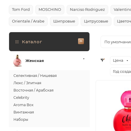
Tom Ford
MOSCHINO
Narciso Rodriguez
Valentin
Orientale / Arabe
Шипровые
Цитрусовые
Цвето
Каталог
По умолчани
Цена
Женская
Год созд
Селективная / Нишевая
Люкс / Элитная
Восточная / Арабская
Celebrity
Aroma Box
Винтажная
Наборы