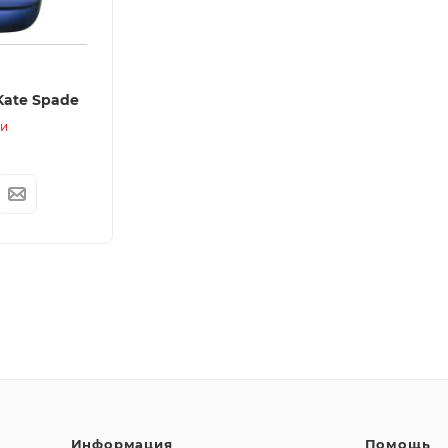
Kate Spade
ии
Информация
Помощь