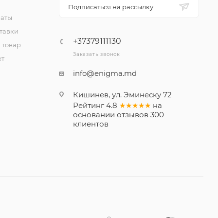
Подписаться на рассылку
латы
тавки
+37379111130
 товар
Заказать звонок
ет
info@enigma.md
Кишинев, ул. Эминеску 72
Рейтинг
4.8
★★★★★
на
основании
отзывов
300
клиентов