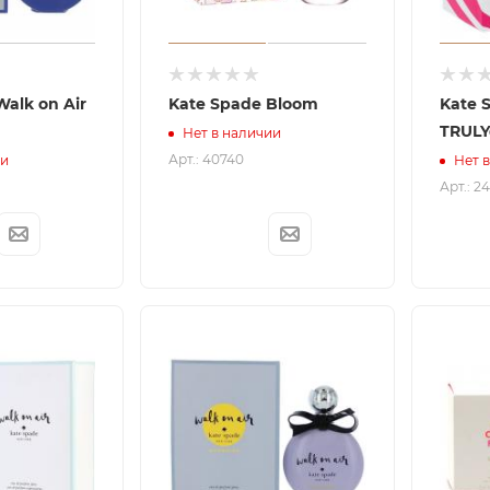
alk on Air
Kate Spade Bloom
Kate 
TRULY
Нет в наличии
Арт.: 40740
ии
Нет 
Арт.: 2