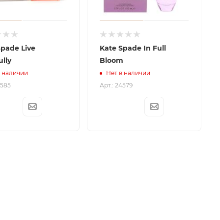
Spade Live
Kate Spade In Full
ully
Bloom
в наличии
Нет в наличии
4585
Арт.: 24579