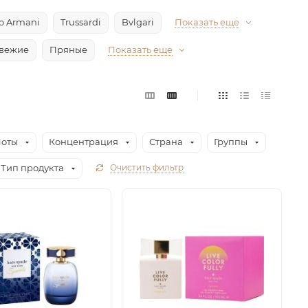
io Armani
Trussardi
Bvlgari
Показать еще
вежие
Пряные
Показать еще
оты
Концентрация
Страна
Группы
Тип продукта
Очистить фильтр