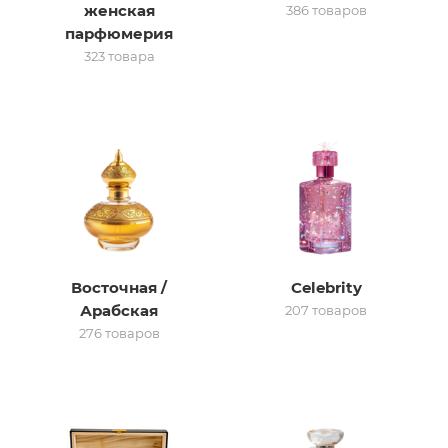
женская
386 товаров
парфюмерия
итная
323 товара
 / Арабская
Восточная /
Celebrity
ый сертификат
Арабская
207 товаров
276 товаров
даж