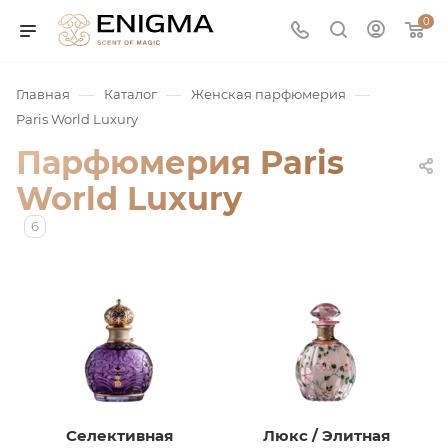
0
—
—
—
Главная
Каталог
Женская парфюмерия
Paris World Luxury
Парфюмерия Paris
World Luxury
6
юмерия
Service
ая / Нишевая
Селективная
Люкс / Элитная