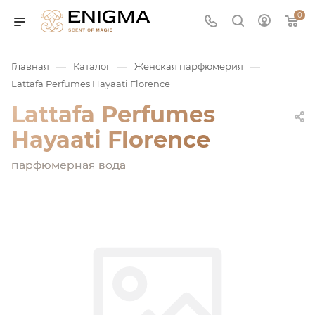
0
—
—
—
Главная
Каталог
Женская парфюмерия
Lattafa Perfumes Hayaati Florence
Lattafa Perfumes
Hayaati Florence
парфюмерная вода
юмерия
Service
ая / Нишевая