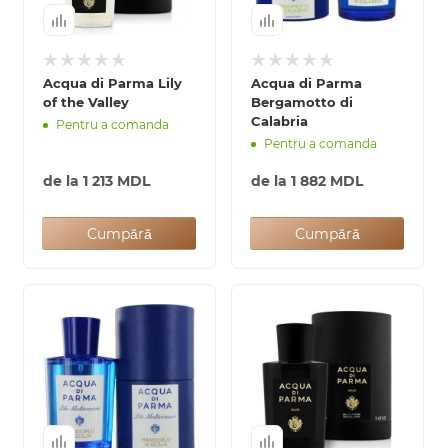
Acqua di Parma Lily
Acqua di Parma
of the Valley
Bergamotto di
Calabria
Pentru a comanda
Pentru a comanda
de la
1 213 MDL
de la
1 882 MDL
Cumpără
Cumpără