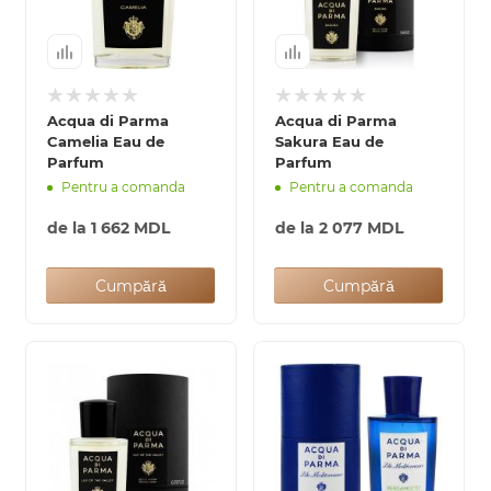
Acqua di Parma
Acqua di Parma
Camelia Eau de
Sakura Eau de
Parfum
Parfum
Pentru a comanda
Pentru a comanda
de la
1 662 MDL
de la
2 077 MDL
Cumpără
Cumpără