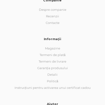
Companie
Despre companie
Recenzii
Contacte
Informaţii
Magazine
Termeni de plată
Termeni de livrare
Garanția produsului
Detalii
Politică
Instrucțiuni pentru activarea unui certificat cadou
Ajutor