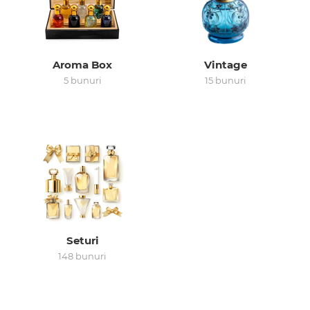
0 de lei
Aroma Box
Vintage
5 bunuri
15 bunuri
Seturi
148 bunuri