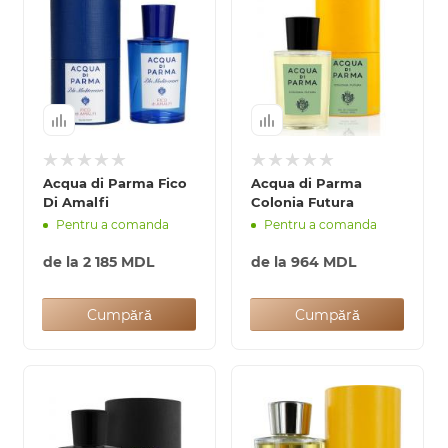
Acqua di Parma Fico
Acqua di Parma
Di Amalfi
Colonia Futura
Pentru a comanda
Pentru a comanda
de la
2 185 MDL
de la
964 MDL
Cumpără
Cumpără