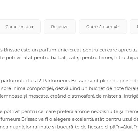
Caracteristici
Recenzii
Cum să cumpăr
 Brissac este un parfum unic, creat pentru cei care apreciază 
e potrivit atât pentru bărbați, cât și pentru femei, întruchip
le parfumului Les 12 Parfumeurs Brissac sunt pline de prospețim
 spre inima compoziției, dezvăluind un buchet de note florale
lemnoase și moscate, creând o atmosferă de mister și intrigă
 potrivit pentru cei care preferă arome neobișnuite și memor
arfumeurs Brissac va fi o alegere excelentă atât pentru uzul de
ea nuanțelor rafinate și bucură-te de fiecare clipă învăluit 