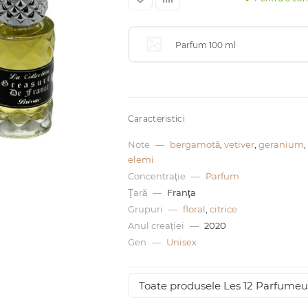
Parfum 100 ml
Caracteristici
Note
—
bergamotă
,
vetiver
,
geranium
,
elemi
Concentraţie
—
Parfum
Ţară
—
Franţa
Grupuri
—
floral
,
citrice
Anul creației
—
2020
Gen
—
Unisex
Toate produsele Les 12 Parfumeu