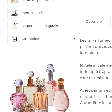
Pentru acasă
Descriere
Disponibil în magazin
Cosmetice
Les 12 Parfumeurs
parfum unisex est
feminitate.
Notele inițiale a
îndreaptă treptat
care răsună note 
Acest parfum este
rafinat. Les 12 P
Cufundă-te în lum