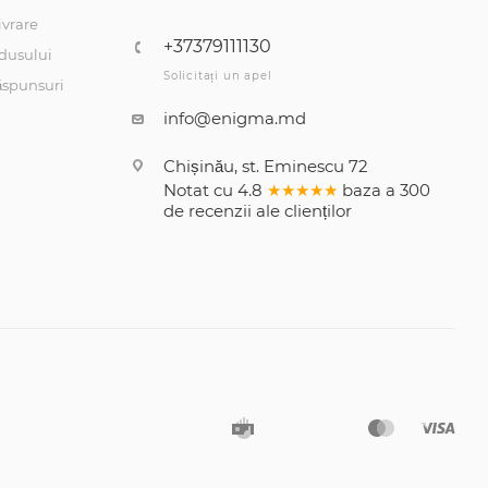
ivrare
+37379111130
dusului
Solicitați un apel
răspunsuri
info@enigma.md
Chișinău, st. Eminescu 72
Notat cu
4.8
★★★★★
baza a
300
de recenzii
ale clienților