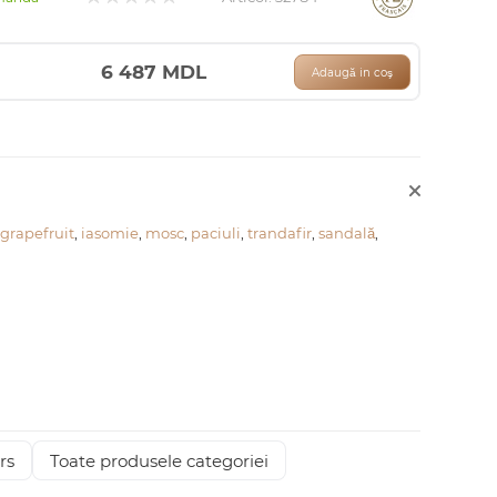
6 487
MDL
Adaugă in coş
grapefruit
,
iasomie
,
mosc
,
paciuli
,
trandafir
,
sandală
,
rs
Toate produsele categoriei