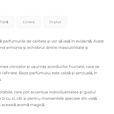
Plată
Livrare
În plus
parfumurile de calitate și vor să iasă în evidență. Acest
ând armonia și echilibrul dintre masculinitate și
ea citricelor și ușurința acordurilor fructate, care se
 rafinate. Baza parfumului este caldă și senzuală, în
.
abile, care pot accentua individualitatea și gustul
 zi cu zi, cât și pentru momentele speciale din viață.
în această aromă magică.