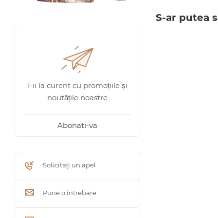
S-ar putea s
Fii la curent cu promoțiile și
noutățile noastre
Abonati-va
Solicitați un apel
Pune o intrebare