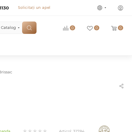
1130
Solicitați un apel
Catalog
0
0
0
Brissac
Articol:
32784
manda