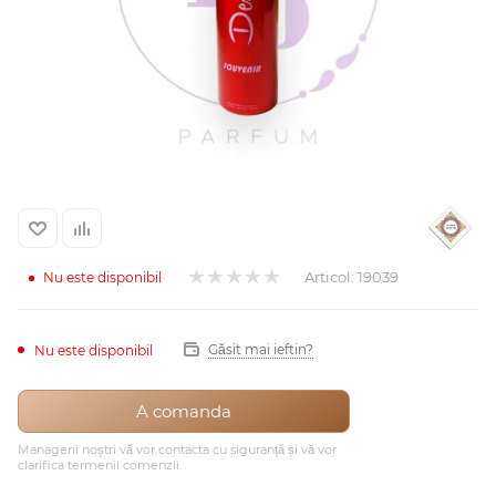
Arab
Articol:
19039
Nu este disponibil
cadou
Găsit mai ieftin?
Nu este disponibil
ine vândute
A comanda
Managerii noștri vă vor contacta cu siguranță și vă vor
clarifica termenii comenzii.
i