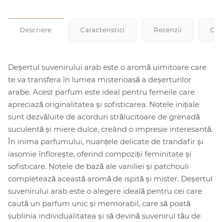
Descriere
Caracteristici
Recenzii
Cu
Deșertul suvenirului arab este o aromă uimitoare care
te va transfera în lumea misterioasă a deșerturilor
arabe. Acest parfum este ideal pentru femeile care
apreciază originalitatea și sofisticarea. Notele inițiale
sunt dezvăluite de acorduri strălucitoare de grenadă
suculentă și miere dulce, creând o impresie interesantă.
În inima parfumului, nuanțele delicate de trandafir și
iasomie înflorește, oferind compoziții feminitate și
sofisticare. Notele de bază ale vaniliei și patchouli
completează această aromă de ispită și mister. Deșertul
suvenirului arab este o alegere ideală pentru cei care
caută un parfum unic și memorabil, care să poată
sublinia individualitatea și să devină suvenirul tău de