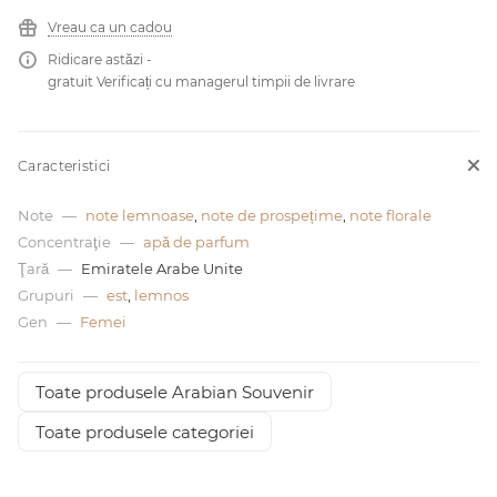
Vreau ca un cadou
0 de lei
Ridicare astăzi -
gratuit Verificați cu managerul timpii de livrare
Caracteristici
Note
—
note lemnoase
,
note de prospețime
,
note florale
Concentraţie
—
apă de parfum
Ţară
—
Emiratele Arabe Unite
Grupuri
—
est
,
lemnos
Gen
—
Femei
Toate produsele Arabian Souvenir
Toate produsele categoriei