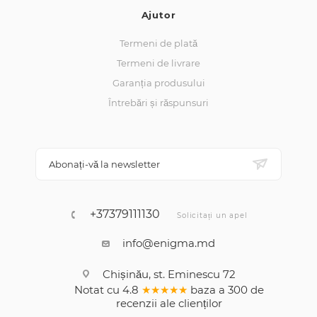
Ajutor
Termeni de plată
Termeni de livrare
Garanția produsului
Întrebări și răspunsuri
Abonați-vă la newsletter
+37379111130
Solicitați un apel
info@enigma.md
Chișinău, st. Eminescu 72
Notat cu
4.8
★★★★★
baza a
300
de
recenzii
ale clienților