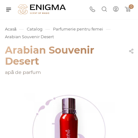
0
—
—
—
Acasă
Catalog
Parfumerie pentru femei
Arabian Souvenir Desert
Arabian Souvenir
Desert
apă de parfum
umurile
Service
ișă