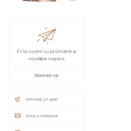
Fii la curent cu promoțiile și
noutățile noastre
Abonati-va
Solicitați un apel
Pune o intrebare