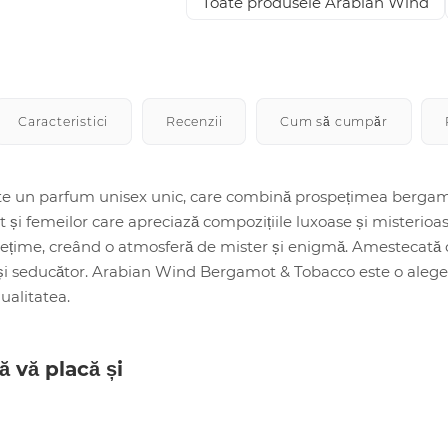
Toate produsele Arabian Wind
Caracteristici
Recenzii
Cum să cumpăr
e un parfum unisex unic, care combină prospețimea bergamot
cât și femeilor care apreciază compozițiile luxoase și misteri
ospețime, creând o atmosferă de mister și enigmă. Amestecat
și seducător. Arabian Wind Bergamot & Tobacco este o alegere 
ualitatea.
ă vă placă și