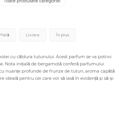
Toate produsele categoriei
Plată
Livrare
În plus
ei cu căldura tutunului. Acest parfum se va potrivi
oase. Nota inițială de bergamotă conferă parfumului
ă cu nuanțe profunde de frunze de tutun, aroma capătă
ideală pentru cei care vor să iasă în evidență și să-și