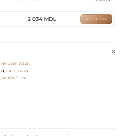
2 034
MDL
Adaugă in coş
,
ienupăr
,
tutun
nă,
mosc
,
salvie
e
,
sandală
,
ceai