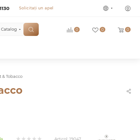
1130
Solicitați un apel
Catalog
0
0
0
 & Tobacco
acco
Articol:
19047
da