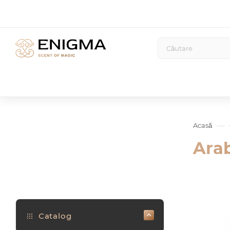
—
Acasă
Ara
Catalog