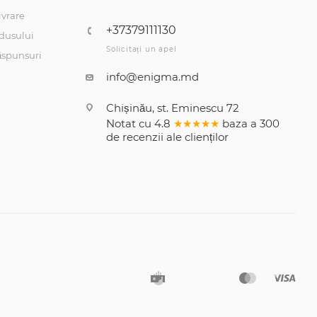
ivrare
+37379111130
dusului
Solicitați un apel
răspunsuri
info@enigma.md
Chișinău, st. Eminescu 72
Notat cu
4.8
★★★★★
baza a
300
de recenzii
ale clienților