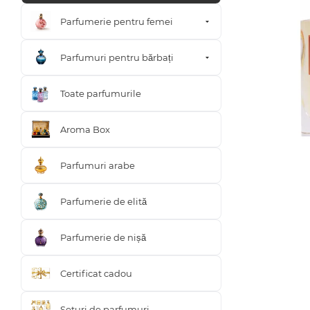
Parfumerie pentru femei
Parfumuri pentru bărbați
Toate parfumurile
Aroma Box
Parfumuri arabe
Parfumerie de elită
Parfumerie de nișă
Certificat cadou
Seturi de parfumuri