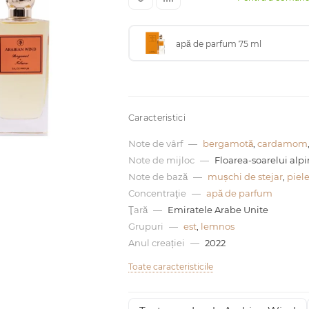
apă de parfum 75 ml
Caracteristici
Note de vârf
—
bergamotă
,
cardamom
Note de mijloc
—
Floarea-soarelui alpi
Note de bază
—
mușchi de stejar
,
piel
Concentraţie
—
apă de parfum
Ţară
—
Emiratele Arabe Unite
Grupuri
—
est
,
lemnos
Anul creației
—
2022
Toate caracteristicile