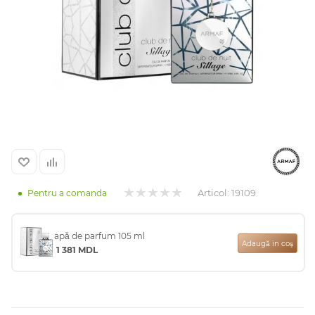
Arab
Articol:
19109
Pentru a comanda
cadou
apă de parfum 105 ml
Adaugă in coş
1 381
MDL
ine vândute
i