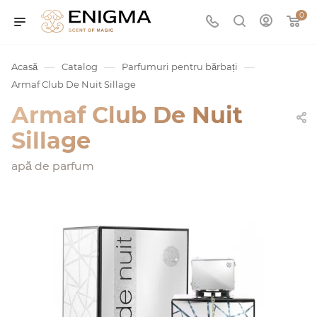
0
—
—
—
Acasă
Catalog
Parfumuri pentru bărbați
Armaf Club De Nuit Sillage
Armaf Club De Nuit
Sillage
apă de parfum
umurile
Service
ișă