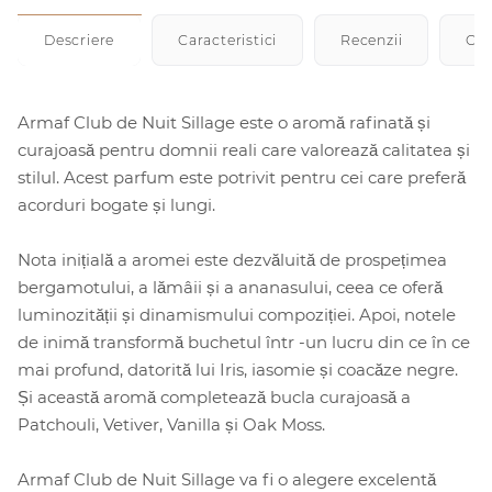
Descriere
Caracteristici
Recenzii
Cu
Armaf Club de Nuit Sillage este o aromă rafinată și
curajoasă pentru domnii reali care valorează calitatea și
stilul. Acest parfum este potrivit pentru cei care preferă
acorduri bogate și lungi.
Nota inițială a aromei este dezvăluită de prospețimea
bergamotului, a lămâii și a ananasului, ceea ce oferă
luminozității și dinamismului compoziției. Apoi, notele
de inimă transformă buchetul într -un lucru din ce în ce
mai profund, datorită lui Iris, iasomie și coacăze negre.
Și această aromă completează bucla curajoasă a
Patchouli, Vetiver, Vanilla și Oak Moss.
Armaf Club de Nuit Sillage va fi o alegere excelentă