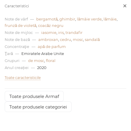
Caracteristici
0 de lei
Note de vârf
—
bergamotă
,
ghimbir
,
lămâie verde
,
lămâie
,
frunză de violetă
,
coacăz negru
Note de mijloc
—
iasomie
,
iris
,
trandafir
Note de bază
—
ambroxan
,
cedru
,
mosc
,
sandală
Concentraţie
—
apă de parfum
Ţară
—
Emiratele Arabe Unite
Grupuri
—
de mosc
,
floral
Anul creației
—
2020
Toate caracteristicile
Toate produsele Armaf
Toate produsele categoriei