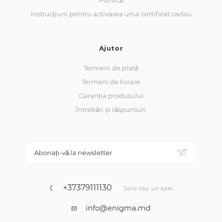
Politică
Instrucțiuni pentru activarea unui certificat cadou
Ajutor
Termeni de plată
Termeni de livrare
Garanția produsului
Întrebări și răspunsuri
Abonați-vă la newsletter
+37379111130
Solicitați un apel
info@enigma.md