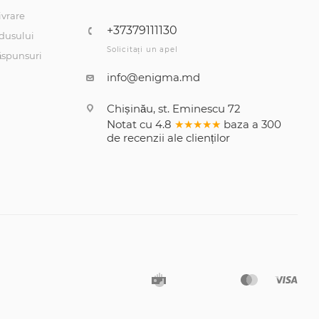
ivrare
+37379111130
dusului
Solicitați un apel
răspunsuri
info@enigma.md
Chișinău, st. Eminescu 72
Notat cu
4.8
★★★★★
baza a
300
de recenzii
ale clienților