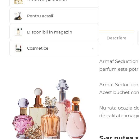
Pentru acasă
Disponibil în magazin
Descriere
Cosmetice
Armaf Seduction 
parfum este potriv
Armaf Seduction 
Acest buchet comp
Nu rata ocazia d
de calitate imagin
S-ar putea s