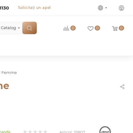
1130
Solicitați un apel
Catalog
0
0
0
ur Femme
me
Articol:
33807
manda