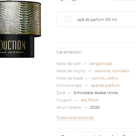
apă de parfum 100 ml
Caracteristici
Note de vârf
—
bergamotă
Note de mijloc
—
iasomie
,
trandafir
Note de bază
—
vanilie
,
cedru
Concentraţie
—
apă de parfum
Ţară
—
Emiratele Arabe Unite
Grupuri
—
est
,
floral
Anul creației
—
2020
Toate caracteristicile