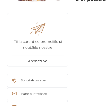
Fii la curent cu promoțiile și
noutățile noastre
Abonati-va
Solicitați un apel
Pune o intrebare