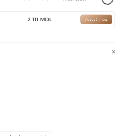
2 111
MDL
Adaugă in coş