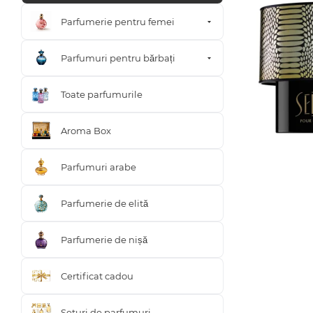
Parfumerie pentru femei
Parfumuri pentru bărbați
Toate parfumurile
Aroma Box
Parfumuri arabe
Parfumerie de elită
Parfumerie de nișă
Certificat cadou
Seturi de parfumuri