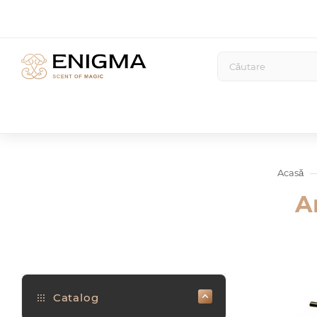
Acasă
A
Catalog