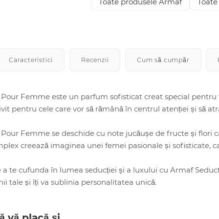
Toate produsele Armaf
Toate
Caracteristici
Recenzii
Cum să cumpăr
Pour Femme este un parfum sofisticat creat special pentru fe
it pentru cele care vor să rămână în centrul atenției și să atrag
Pour Femme se deschide cu note jucăușe de fructe și flori c
lex creează imaginea unei femei pasionale și sofisticate, ca
e a te cufunda în lumea seducției și a luxului cu Armaf Sedu
ii tale și îți va sublinia personalitatea unică.
ă vă placă și