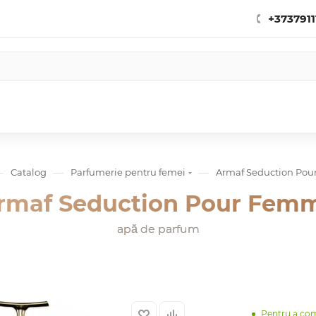
+3737911
—
—
—
Catalog
Parfumerie pentru femei
Armaf Seduction Po
rmaf Seduction Pour Fem
apă de parfum
Pentru a co