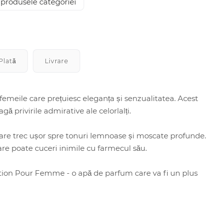
 produsele categoriei
Plată
Livrare
meile care prețuiesc eleganța și senzualitatea. Acest
ă privirile admirative ale celorlalți.
are trec ușor spre tonuri lemnoase și moscate profunde.
re poate cuceri inimile cu farmecul său.
ction Pour Femme - o apă de parfum care va fi un plus